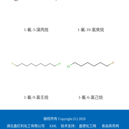
1-氟-3-溴丙烷
1-氟-10-氯癸烷
1-氟-9-氯壬烷
1-氟-6-氯己烷
版权所有 Copyright (©) 2026
湖北鑫红利化工有限公司
XML
技术支持：
盖德化工网
食品商务网