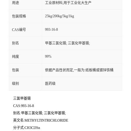
用途
工业原材料,用于工业化大生产
25kg/200kg/5kg/1kg
包装规格
993-16-8
CAS编号
别名
甲基三氯化锡; 三氯化甲基锡;
99%
纯度
包装
依据产品性状而定,一般为:纸板桶或镀锌铁桶
级别
医药级
三氯甲基锡
CAS:993-16-8
别名:甲基三氯化锡; 三氯化甲基锡;
英文名:METHYLTINTRICHLORIDE
分子式:CH3Cl3Sn