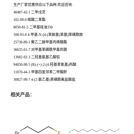
生产厂家优惠供应以下品种,欢迎咨询:
40487-42-1 二甲戊灵
102-09-0 碳酸二苯酯
8050-81-5 二甲基硅油350
100-93-6 4-甲基-N-[4-(苯胺基)苯基]苯磺酰胺
25736-86-1 聚乙二醇甲基丙烯酸酯
36635-61-7 对甲基苯磺酰甲基异腈
13682-92-3 二羟基氨基乙酸铝
94050-90-5 (R)-(+)-2-(4-羟基苯氧基)丙酸
11070-44-3 甲基四氢邻苯二甲酸酐
30827-99-7 4-(2-氨乙基)苯磺酰氟盐酸盐
相关产品：