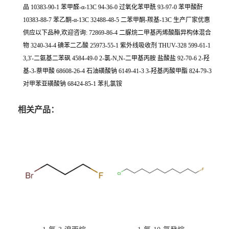
品 10383-90-1 苯甲醛-α-13C 94-36-0 过氧化苯甲酰 93-97-0 苯甲酸酐
10383-88-7 苯乙酮-α-13C 32488-48-5 二苯甲酮-羰基-13C 生产厂家优惠
供应以下品种,欢迎咨询: 72869-86-4 二脲烷二甲基丙烯酸酯异构体混合
物 3240-34-4 碘苯二乙酸 25973-55-1 紫外线吸收剂 THUV-328 599-61-1
3,3'-二氨基二苯砜 4584-49-0 2-氯-N,N-二甲基丙胺 盐酸盐 92-70-6 2-羟
基-3-萘甲酸 68608-26-4 石油磺酸钠 6149-41-3 3-羟基丙酸甲酯 824-79-3
对甲苯亚磺酸钠 68424-85-1 苯扎氯铵
相关产品：