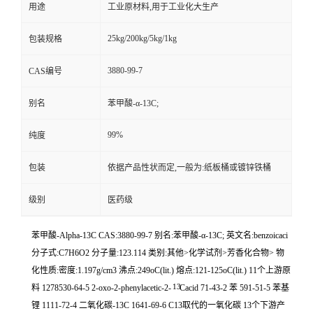
用途
工业原材料,用于工业化大生产
25kg/200kg/5kg/1kg
包装规格
3880-99-7
CAS编号
别名
苯甲酸-α-13C;
99%
纯度
包装
依据产品性状而定,一般为:纸板桶或镀锌铁桶
级别
医药级
苯甲酸-Alpha-13C CAS:3880-99-7 别名:苯甲酸-α-13C; 英文名:benzoicaci
分子式:C7H6O2 分子量:123.114 类别:其他>化学试剂>芳香化合物> 物
化性质:密度:1.197g/cm3 沸点:249oC(lit.) 熔点:121-125oC(lit.) 11个上游原
13
料 1278530-64-5 2-oxo-2-phenylacetic-2-
Cacid 71-43-2 苯 591-51-5 苯基
锂 1111-72-4 二氧化碳-13C 1641-69-6 C13取代的一氧化碳 13个下游产