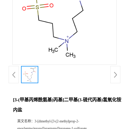
[3-(甲基丙烯酰氨基)丙基]二甲基(3-硫代丙基)氢氧化铵
内盐
英文名称：
3-[dimethyl-[3-(2-methylprop-2-
enoylamino)propyl]azaniumyl]propane-1-sulfonate