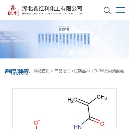
产品展厅
您当前的位置：
网站首页
>
产品展厅
>
优势品种
>
[3-(甲基丙烯酰氨
基)丙基]二甲基(3-硫代丙基)氢氧化铵内盐