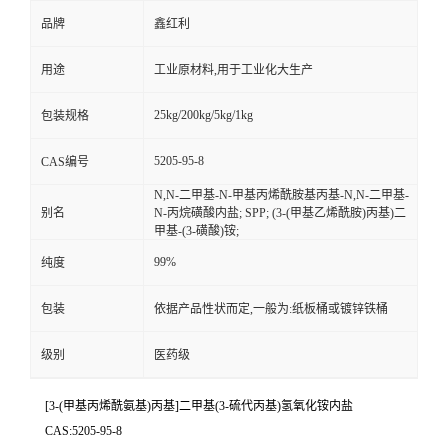
品牌
鑫红利
用途
工业原材料,用于工业化大生产
25kg/200kg/5kg/1kg
包装规格
5205-95-8
CAS编号
N,N-二甲基-N-甲基丙烯酰胺基丙基-N,N-二甲基-
别名
N-丙烷磺酸内盐; SPP; (3-(甲基乙烯酰胺)丙基)二
甲基-(3-磺酸)铵;
99%
纯度
包装
依据产品性状而定,一般为:纸板桶或镀锌铁桶
级别
医药级
[3-(甲基丙烯酰氨基)丙基]二甲基(3-硫代丙基)氢氧化铵内盐
CAS:5205-95-8