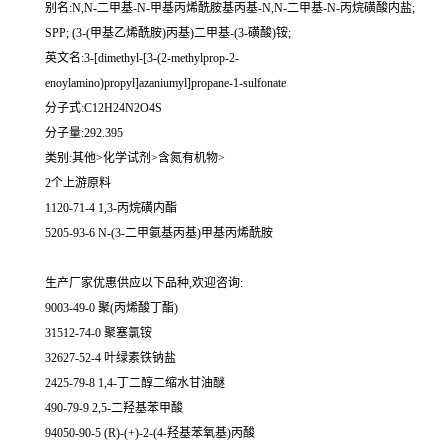
别名:N,N-二甲基-N-甲基丙烯酰胺基丙基-N,N-二甲基-N-丙烷磺酸内盐;
SPP; (3-(甲基乙烯酰胺)丙基)二甲基-(3-磺酸)铵;
英文名:3-[dimethyl-[3-(2-methylprop-2-
enoylamino)propyl]azaniumyl]propane-1-sulfonate
分子式:C12H24N2O4S
分子量:292.395
类别:其他>化学试剂>含氮有机物>
2个上游原料
1120-71-4 1,3-丙烷磺内酯
5205-93-6 N-(3-二甲氨基丙基)甲基丙烯酰胺
生产厂家优惠供应以下品种,欢迎咨询:
9003-49-0 聚(丙烯酸丁酯)
31512-74-0 聚塞氯铵
32627-52-4 叶绿素铁钠盐
2425-79-8 1,4-丁二醇二缩水甘油醚
490-79-9 2,5-二羟基苯甲酸
94050-90-5 (R)-(+)-2-(4-羟基苯氧基)丙酸