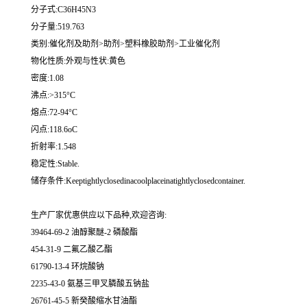
分子式:C36H45N3
分子量:519.763
类别:催化剂及助剂>助剂>塑料橡胶助剂>工业催化剂
物化性质:外观与性状:黄色
密度:1.08
沸点:>315°C
熔点:72-94°C
闪点:118.6oC
折射率:1.548
稳定性:Stable.
储存条件:Keeptightlyclosedinacoolplaceinatightlyclosedcontainer.
生产厂家优惠供应以下品种,欢迎咨询:
39464-69-2 油醇聚醚-2 磷酸酯
454-31-9 二氟乙酸乙酯
61790-13-4 环烷酸钠
2235-43-0 氨基三甲叉膦酸五钠盐
26761-45-5 新癸酸缩水甘油酯