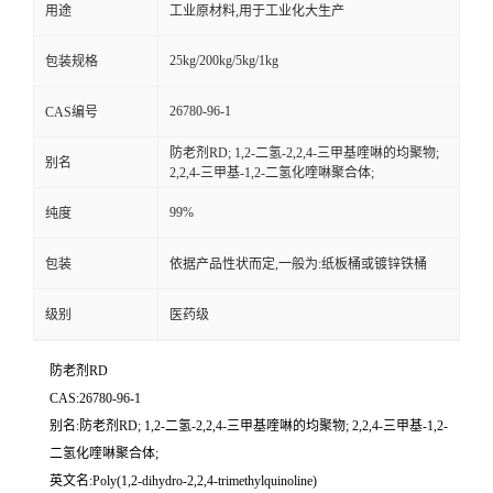
用途
工业原材料,用于工业化大生产
25kg/200kg/5kg/1kg
包装规格
26780-96-1
CAS编号
防老剂RD; 1,2-二氢-2,2,4-三甲基喹啉的均聚物;
别名
2,2,4-三甲基-1,2-二氢化喹啉聚合体;
99%
纯度
包装
依据产品性状而定,一般为:纸板桶或镀锌铁桶
级别
医药级
防老剂RD
CAS:26780-96-1
别名:防老剂RD; 1,2-二氢-2,2,4-三甲基喹啉的均聚物; 2,2,4-三甲基-1,2-
二氢化喹啉聚合体;
英文名:Poly(1,2-dihydro-2,2,4-trimethylquinoline)