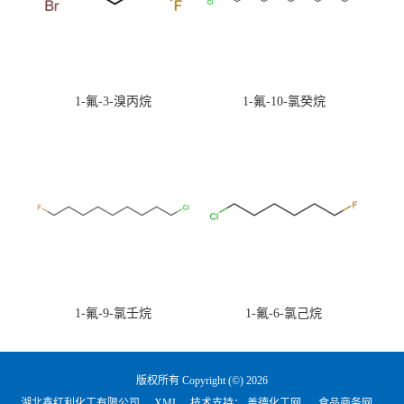
1-氟-3-溴丙烷
1-氟-10-氯癸烷
1-氟-9-氯壬烷
1-氟-6-氯己烷
版权所有 Copyright (©) 2026
湖北鑫红利化工有限公司
XML
技术支持：
盖德化工网
食品商务网