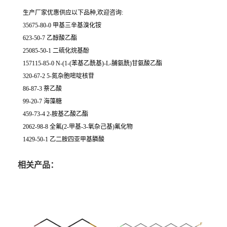
生产厂家优惠供应以下品种,欢迎咨询:
35675-80-0 甲基三辛基溴化铵
623-50-7 乙醇酸乙酯
25085-50-1 二硫化烷基酚
157115-85-0 N-(1-(苯基乙酰基)-L-脯氨酰)甘氨酸乙酯
320-67-2 5-氮杂胞嘧啶核苷
86-87-3 萘乙酸
99-20-7 海藻糖
459-73-4 2-胺基乙酸乙酯
2062-98-8 全氟(2-甲基-3-氧杂己基)氟化物
1429-50-1 乙二胺四亚甲基膦酸
相关产品：