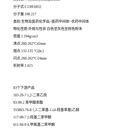
分子式:C13H10O2
分子量:198.217
类别:生物及医药化学品>医药中间体>农药中间体
物化性质:外观与性状:白色至灰色至棕色粉末
密度:1.194g/cm3
沸点:260-262°C42mm
熔点:132-135 °C(lit.)
闪点:260-262°C/24mm
折射率:1.615
83个下游产品
103-29-7 1,2-二苯乙烷
93-99-2 苯甲酸苯酯
355803-76-8 1,2-二苯基-1-(4-羟基苯基)乙醇
117-99-7 2-羟基二苯甲酮
611-94-9 4-甲氧基二苯甲酮