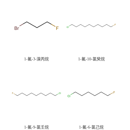
1-氟-3-溴丙烷
1-氟-10-氯癸烷
1-氟-9-氯壬烷
1-氟-6-氯己烷