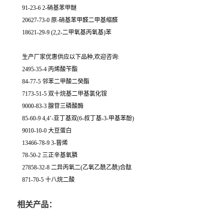
91-23-6 2-硝基苯甲醚
20627-73-0 原-硝基苯甲醛二甲基缩醛
18621-29-9 (2,2-二甲氧基丙氧基)苯
生产厂家优惠供应以下品种,欢迎咨询:
2495-35-4 丙烯酸苄酯
84-77-5 邻苯二甲酸二癸酯
7173-51-5 双十烷基二甲基氯化铵
9000-83-3 腺苷三磷酸酶
85-60-9 4,4’-亚丁基双(6-叔丁基-3-甲基苯酚)
9010-10-0 大豆蛋白
13466-78-9 3-蒈烯
78-50-2 三正辛基氧膦
27858-32-8 二异丙氧二(乙氧乙酰乙酰)合酞
871-70-5 十八烷二酸
相关产品：