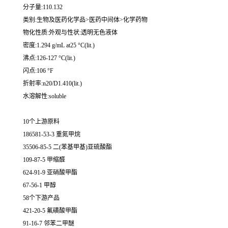
分子量:110.132
类别:生物及医药化学品>医药中间体>化学药物
物化性质:外观与性状:透明无色液体
密度:1.294 g/mL at25 °C(lit.)
沸点:126-127 °C(lit.)
闪点:106 °F
折射率:n20/D1.410(lit.)
水溶解性:soluble
10个上游原料
186581-53-3 重氮甲烷
35506-85-5 二(苯基甲基)亚硫酸酯
109-87-5 甲缩醛
624-91-9 亚硝酸甲酯
67-56-1 甲醇
58个下游产品
421-20-5 氟磺酸甲酯
91-16-7 邻苯二甲醚