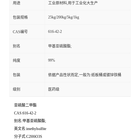
用途
工业原材料,用于工业化大生产
25kg/200kg/5kg/1kg
包装规格
616-42-2
CAS编号
别名
甲基亚硫酸酯;
99%
纯度
包装
依据产品性状而定,一般为:纸板桶或镀锌铁桶
级别
医药级
亚硫酸二甲酯
CAS:616-42-2
别名:甲基亚硫酸酯;
英文名:imethylsulfite
分子式:C2H6O3S