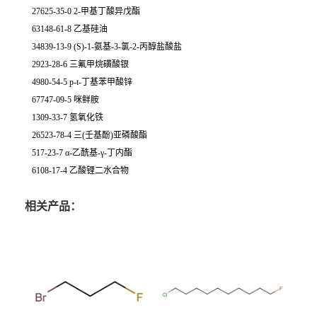
27625-35-0 2-甲基丁酸异戊酯
63148-61-8 乙基硅油
34839-13-9 (S)-1-氨基-3-氯-2-丙醇盐酸盐
2923-28-6 三氟甲烷磺酸银
4980-54-5 p-t-丁基苯甲酸锌
67747-09-5 咪鲜胺
1309-33-7 氢氧化铁
26523-78-4 三(壬基酚)亚磷酸酯
517-23-7 α-乙酰基-γ-丁内酯
6108-17-4 乙酸锂二水合物
相关产品：