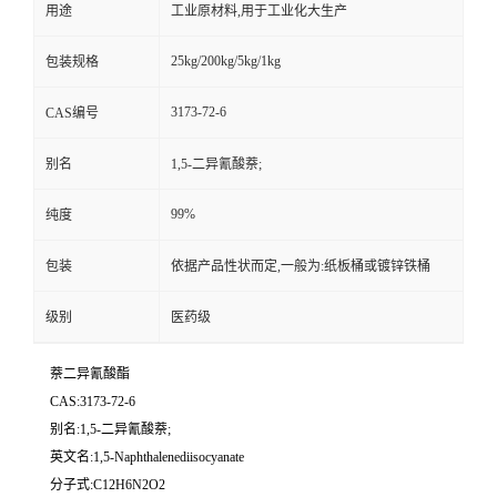
用途
工业原材料,用于工业化大生产
25kg/200kg/5kg/1kg
包装规格
3173-72-6
CAS编号
别名
1,5-二异氰酸萘;
99%
纯度
包装
依据产品性状而定,一般为:纸板桶或镀锌铁桶
级别
医药级
萘二异氰酸酯
CAS:3173-72-6
别名:1,5-二异氰酸萘;
英文名:1,5-Naphthalenediisocyanate
分子式:C12H6N2O2