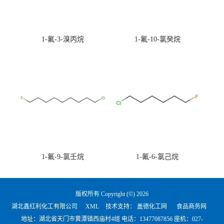
1-氟-3-溴丙烷
1-氟-10-氯癸烷
1-氟-9-氯壬烷
1-氟-6-氯己烷
版权所有 Copyright (©) 2026
湖北鑫红利化工有限公司
XML
技术支持：
盖德化工网
食品商务网
地址：湖北省天门市黄潭镇西庙村4组 电话：
13477087856 座机：027-