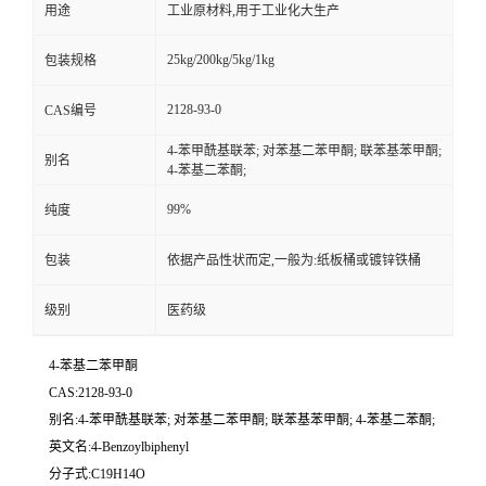
用途
工业原材料,用于工业化大生产
25kg/200kg/5kg/1kg
包装规格
2128-93-0
CAS编号
4-苯甲酰基联苯; 对苯基二苯甲酮; 联苯基苯甲酮;
别名
4-苯基二苯酮;
99%
纯度
包装
依据产品性状而定,一般为:纸板桶或镀锌铁桶
级别
医药级
4-苯基二苯甲酮
CAS:2128-93-0
别名:4-苯甲酰基联苯; 对苯基二苯甲酮; 联苯基苯甲酮; 4-苯基二苯酮;
英文名:4-Benzoylbiphenyl
分子式:C19H14O