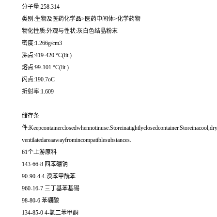
分子量:258.314
类别:生物及医药化学品>医药中间体>化学药物
物化性质:外观与性状:灰白色结晶粉末
密度:1.266g/cm3
沸点:419-420 °C(lit.)
熔点:99-101 °C(lit.)
闪点:190.7oC
折射率:1.609
储存条
件:Keepcontainerclosedwhennotinuse.Storeinatightlyclosedcontainer.Storeinacool,dry
ventilatedareaawayfromincompatiblesubstances.
61个上游原料
143-66-8 四苯硼钠
90-90-4 4-溴苯甲酰苯
960-16-7 三丁基苯基锡
98-80-6 苯硼酸
134-85-0 4-氯二苯甲酮