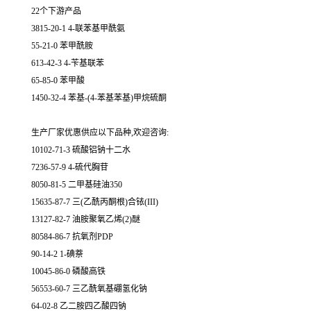
22个下游产品
3815-20-1 4-联苯基甲酰氨
55-21-0 苯甲酰胺
613-42-3 4-苄基联苯
65-85-0 苯甲酸
1450-32-4 苯基-(4-苯基苯基)甲烷硫酮
生产厂家优惠供应以下品种,欢迎咨询:
10102-71-3 硫酸铝钠十二水
7236-57-9 4-硫代胸苷
8050-81-5 二甲基硅油350
15635-87-7 三(乙酰丙酮根)合铱(III)
13127-82-7 油胺聚氧乙烯(2)醚
80584-86-7 抗氧剂PDP
90-14-2 1-碘萘
10045-86-0 磷酸高铁
56553-60-7 三乙酰氧基硼氢化钠
64-02-8 乙二胺四乙酸四钠