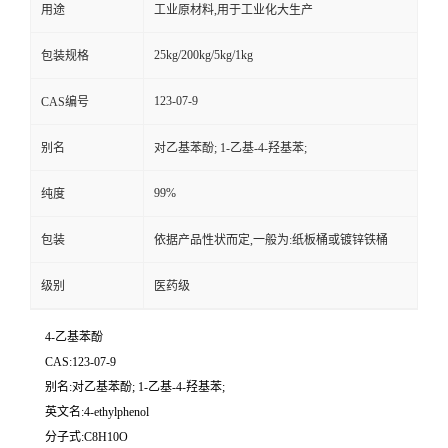
用途
工业原材料,用于工业化大生产
25kg/200kg/5kg/1kg
包装规格
123-07-9
CAS编号
别名
对乙基苯酚; 1-乙基-4-羟基苯;
99%
纯度
包装
依据产品性状而定,一般为:纸板桶或镀锌铁桶
级别
医药级
4-乙基苯酚
CAS:123-07-9
别名:对乙基苯酚; 1-乙基-4-羟基苯;
英文名:4-ethylphenol
分子式:C8H10O