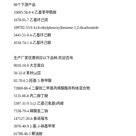
98个下游产品
33695-58-8 4-乙基苯甲酰胺
1678-91-7 乙基环己烷
109702-53-6 4-(4-ethylphenoxy)benzene-1,2-dicarbonitrile
5441-51-0 4-乙基环己酮
4534-74-1 4-乙基环己醇
生产厂家优惠供应以下品种,欢迎咨询:
9010-10-0 大豆蛋白
50-32-8 苯并[a]芘
92-70-6 2-羟基-3-萘甲酸
72869-86-4 二脲烷二甲基丙烯酸酯异构体混合物
5131-66-8 丙二醇丁醚
5397-31-9 3-(2-乙基己氧基)丙胺
7558-79-4 磷酸氢二钠
147127-20-6 泰诺福韦
3970-40-9 2-氯-3-硝基甲苯
61788-46-3 椰油胺