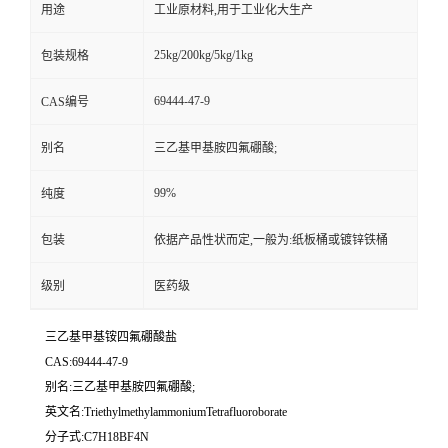
用途
工业原材料,用于工业化大生产
25kg/200kg/5kg/1kg
包装规格
69444-47-9
CAS编号
别名
三乙基甲基胺四氟硼酸;
99%
纯度
包装
依据产品性状而定,一般为:纸板桶或镀锌铁桶
级别
医药级
三乙基甲基铵四氟硼酸盐
CAS:69444-47-9
别名:三乙基甲基胺四氟硼酸;
英文名:TriethylmethylammoniumTetrafluoroborate
分子式:C7H18BF4N