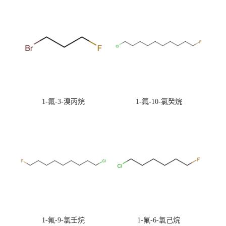
1-氟-3-溴丙烷
1-氟-10-氯癸烷
1-氟-9-氯壬烷
1-氟-6-氯己烷