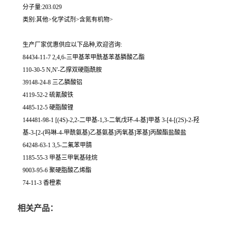
分子量:203.029
类别:其他>化学试剂>含氮有机物>
生产厂家优惠供应以下品种,欢迎咨询:
84434-11-7 2,4,6-三甲基苯甲酰基苯基膦酸乙酯
110-30-5 N,N'-乙撑双硬脂酰胺
39148-24-8 三乙膦酸铝
4119-52-2 硫氰酸铁
4485-12-5 硬脂酸锂
144481-98-1 [(4S)-2,2-二甲基-1,3-二氧戊环-4-基]甲基 3-[4-[(2S)-2-羟
基-3-[2-(吗啉-4-甲酰氨基)乙基氨基]丙氧基]苯基]丙酸酯盐酸盐
64248-63-1 3,5-二氟苯甲腈
1185-55-3 甲基三甲氧基硅烷
9003-95-6 聚硬脂酸乙烯酯
74-11-3 香橙素
相关产品：