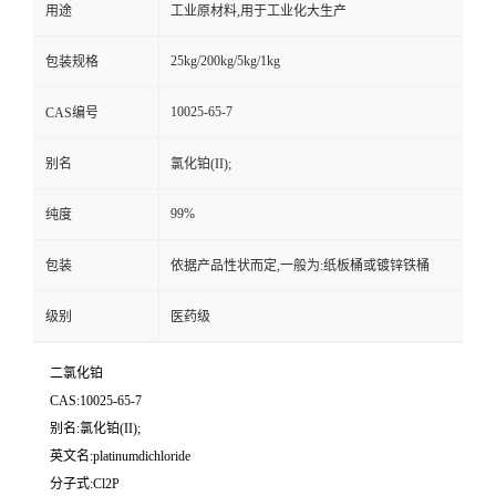
用途
工业原材料,用于工业化大生产
25kg/200kg/5kg/1kg
包装规格
10025-65-7
CAS编号
别名
氯化铂(II);
99%
纯度
包装
依据产品性状而定,一般为:纸板桶或镀锌铁桶
级别
医药级
二氯化铂
CAS:10025-65-7
别名:氯化铂(II);
英文名:platinumdichloride
分子式:Cl2P