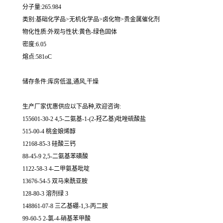
分子量:265.984
类别:基础化学品>无机化学品>卤化物>贵金属催化剂
物化性质:外观与性状:黄色-绿色固体
密度:6.05
熔点:581oC
储存条件:库房低温,通风,干燥
生产厂家优惠供应以下品种,欢迎咨询:
155601-30-2 4,5-二氨基-1-(2-羟乙基)吡唑硫酸盐
515-00-4 桃金娘烯醇
12168-85-3 硅酸三钙
88-45-9 2,5-二氨基苯磺酸
1122-58-3 4-二甲氨基吡啶
13676-54-5 双马来酰亚胺
128-80-3 溶剂绿 3
148861-07-8 三乙基硼-1,3-丙二胺
99-60-5 2-氯-4-硝基苯甲酸