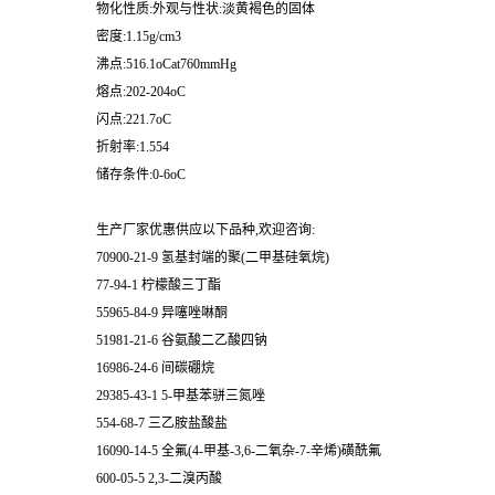
物化性质:外观与性状:淡黄褐色的固体
密度:1.15g/cm3
沸点:516.1oCat760mmHg
熔点:202-204oC
闪点:221.7oC
折射率:1.554
储存条件:0-6oC
生产厂家优惠供应以下品种,欢迎咨询:
70900-21-9 氢基封端的聚(二甲基硅氧烷)
77-94-1 柠檬酸三丁酯
55965-84-9 异噻唑啉酮
51981-21-6 谷氨酸二乙酸四钠
16986-24-6 间碳硼烷
29385-43-1 5-甲基苯骈三氮唑
554-68-7 三乙胺盐酸盐
16090-14-5 全氟(4-甲基-3,6-二氧杂-7-辛烯)磺酰氟
600-05-5 2,3-二溴丙酸