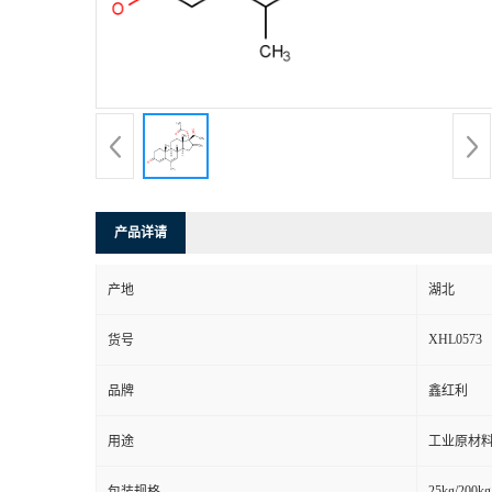
产品详请
产地
湖北
XHL0573
货号
品牌
鑫红利
用途
工业原材料
25kg/200kg