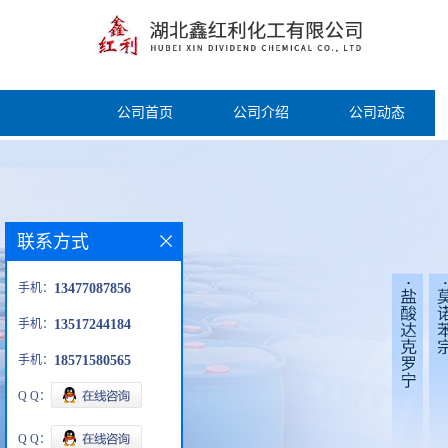
公司首页
公司介绍
公司动态
联系方式
手机：
13477087856
手机：
13517244184
手机：
18571580565
Q Q：
Q Q：