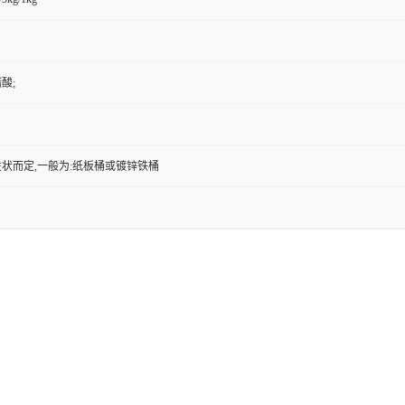
酸;
状而定,一般为:纸板桶或镀锌铁桶