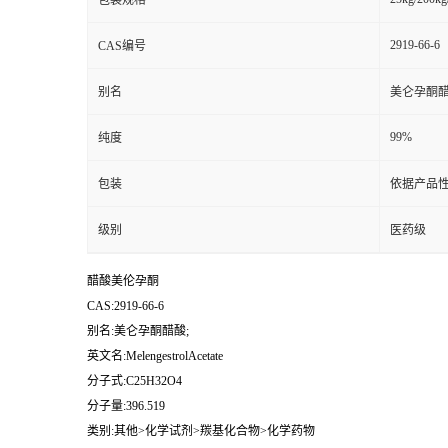
包装规格
2919-66-6
CAS编号
别名
美仑孕酮醋
99%
纯度
包装
依据产品性
级别
医药级
醋酸美伦孕酮
CAS:2919-66-6
别名:美仑孕酮醋酸;
英文名:MelengestrolAcetate
分子式:C25H32O4
分子量:396.519
类别:其他>化学试剂>羰基化合物>化学药物