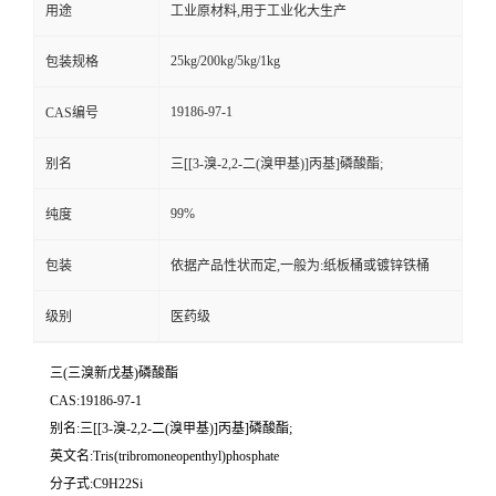
用途
工业原材料,用于工业化大生产
25kg/200kg/5kg/1kg
包装规格
19186-97-1
CAS编号
别名
三[[3-溴-2,2-二(溴甲基)]丙基]磷酸酯;
99%
纯度
包装
依据产品性状而定,一般为:纸板桶或镀锌铁桶
级别
医药级
三(三溴新戊基)磷酸酯
CAS:19186-97-1
别名:三[[3-溴-2,2-二(溴甲基)]丙基]磷酸酯;
英文名:Tris(tribromoneopenthyl)phosphate
分子式:C9H22Si