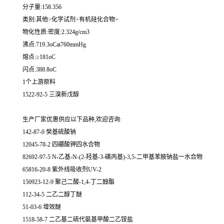
分子量:158.356
类别:其他>化学试剂>有机硅化合物>
物化性质:密度:2.324g/cm3
沸点:719.3oCat760mmHg
熔点:≥181oC
闪点:388.8oC
1个上游原料
1522-92-5 三溴新戊醇
生产厂家优惠供应以下品种,欢迎咨询:
142-87-0 癸基硫酸钠
12045-78-2 四硼酸钾四水合物
82692-97-5 N-乙基-N-(2-羟基-3-磺丙基)-3,5-二甲基苯胺钠盐一水合物
65816-20-8 紫外线吸收剂UV-2
150923-12-9 聚己二酸-1,4-丁二醇酯
112-34-5 二乙二醇丁醚
51-03-6 增效醚
1518-58-7 二乙基二硫代氨基甲酸二乙铵盐