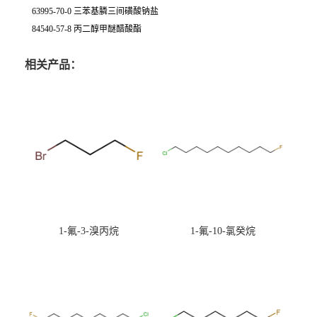
63995-70-0 三苯基膦三间磺酸钠盐
84540-57-8 丙二醇甲醚醋酸酯
相关产品：
1-氟-3-溴丙烷
1-氟-10-氯癸烷