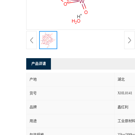
产品详请
产地
湖北
XHL0141
货号
品牌
鑫红利
用途
工业原材料
25kg/200kg