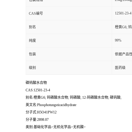
包装规格
12501-23-4
CAS编号
别名
橙黄G6; 
99%
纯度
包装
依据产品性
级别
医药级
磷钨酸水合物
CAS:12501-23-4
别名:橙黄G6; 钨磷酸水合物; 钨磷酸; 12-钨磷酸水合物; 磷钨酸;
英文名:Phosphotungsticacidhydrate
分子式:H5O41PW12
分子量:2898.07
类别:基础化学品>无机化学品>无机酸>