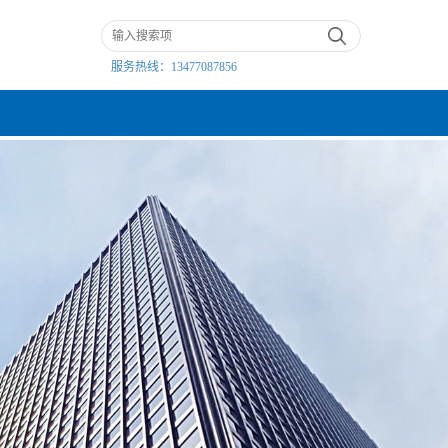
服务热线：
13477087856