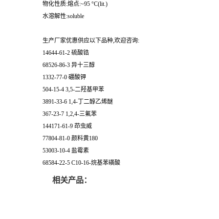
物化性质:熔点:~95 °C(lit.)
水溶解性:soluble
生产厂家优惠供应以下品种,欢迎咨询:
14644-61-2 硫酸锆
68526-86-3 异十三醇
1332-77-0 硼酸钾
504-15-4 3,5-二羟基甲苯
3891-33-6 1,4-丁二醇乙烯醚
367-23-7 1,2,4-三氟苯
144171-61-9 茚虫威
77804-81-0 颜料黄180
53003-10-4 盐霉素
68584-22-5 C10-16-烷基苯磺酸
相关产品：