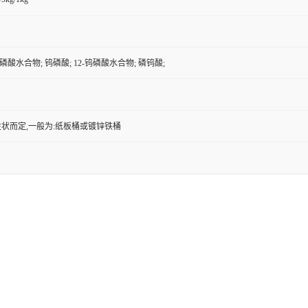
钨磷酸水合物; 钨磷酸; 12-钨磷酸水合物; 磷钨酸;
状而定,一般为:纸板桶或镀锌铁桶