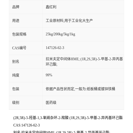
品牌
鑫红利
用途
工业原材料,用于工业化大生产
25kg/200kg/5kg/1kg
包装规格
147126-62-3
CAS编号
拉米夫定中间体HME; (1R,2S,5R)-5-甲基-2-异丙基
别名
环己酯;
99%
纯度
包装
依据产品性状而定,一般为:纸板桶或镀锌铁桶
级别
医药级
(2R,5R)-5-羟基-1,3-氧硫杂环-2-羧酸 (1R,2S,5R)-5-甲基-2-异丙基环己酯
CAS:147126-62-3
别名:拉米夫定中间体HME; (1R,2S,5R)-5-甲基-2-异丙基环己酯;