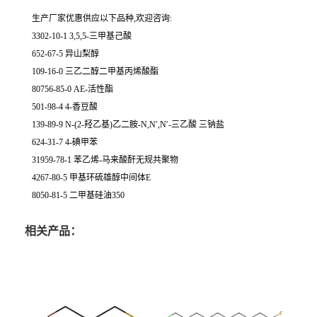
生产厂家优惠供应以下品种,欢迎咨询:
3302-10-1 3,5,5-三甲基己酸
652-67-5 异山梨醇
109-16-0 三乙二醇二甲基丙烯酸酯
80756-85-0 AE-活性酯
501-98-4 4-香豆酸
139-89-9 N-(2-羟乙基)乙二胺-N,N′,N′-三乙酸 三钠盐
624-31-7 4-碘甲苯
31959-78-1 苯乙烯-马来酸酐无规共聚物
4267-80-5 甲基环硫雄醇中间体E
8050-81-5 二甲基硅油350
相关产品：