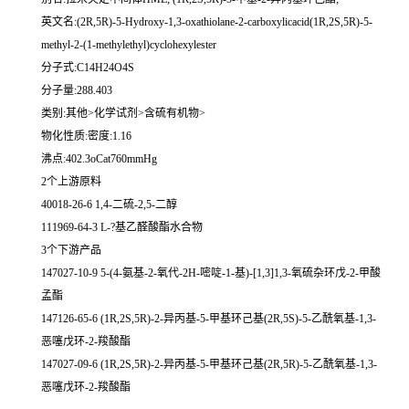
英文名:(2R,5R)-5-Hydroxy-1,3-oxathiolane-2-carboxylicacid(1R,2S,5R)-5-
methyl-2-(1-methylethyl)cyclohexylester
分子式:C14H24O4S
分子量:288.403
类别:其他>化学试剂>含硫有机物>
物化性质:密度:1.16
沸点:402.3oCat760mmHg
2个上游原料
40018-26-6 1,4-二硫-2,5-二醇
111969-64-3 L-?基乙醛酸酯水合物
3个下游产品
147027-10-9 5-(4-氨基-2-氧代-2H-嘧啶-1-基)-[1,3]1,3-氧硫杂环戊-2-甲酸
孟酯
147126-65-6 (1R,2S,5R)-2-异丙基-5-甲基环己基(2R,5S)-5-乙酰氧基-1,3-
恶噻戊环-2-羧酸酯
147027-09-6 (1R,2S,5R)-2-异丙基-5-甲基环己基(2R,5R)-5-乙酰氧基-1,3-
恶噻戊环-2-羧酸酯