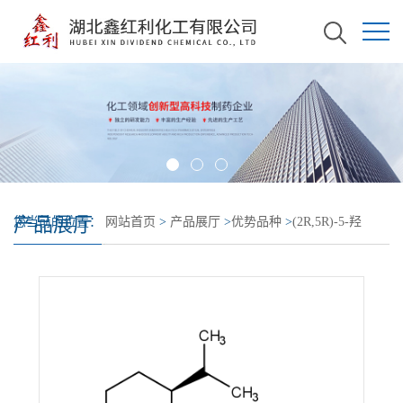
产品展厅
您当前的位置：
网站首页
>
产品展厅
>
优势品种
>
(2R,5R)-5-羟
基-1,3-氧硫杂环-2-羧酸 (1R,2S,5R)-5-甲基-2-异丙基环己酯