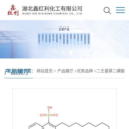
产品展厅
您当前的位置：
网站首页
>
产品展厅
>
优势品种
>
二壬基萘二磺酸