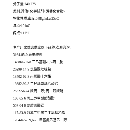
分子量:540.775
类别:其他>化学试剂>芳香化合物>
物化性质:密度:0.98g/mLat25oC
沸点:101oC
闪点:115°F
生产厂家优惠供应以下品种,欢迎咨询:
3164-85-0 异辛酸钾
148861-07-8 三乙基硼-1,3-丙二胺
26299-14-9 氯铬酸吡啶盐
13402-02-3 丙烯酸十六酯
13682-92-3 二羟基氨基乙酸铝
25322-69-4 聚丙二醇; 丙二醇聚醚
108-65-6 丙二醇甲醚醋酸酯
557-04-0 硬质碳酸镁
117-83-9 邻苯二甲酸二丁氧基乙酯
1704-62-7 N,N-二甲基氨乙基乙二醇