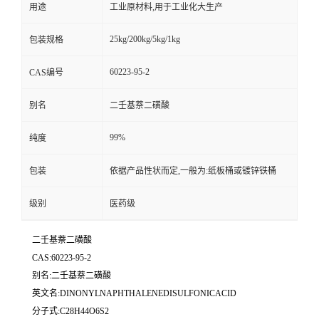
用途
工业原材料,用于工业化大生产
25kg/200kg/5kg/1kg
包装规格
60223-95-2
CAS编号
别名
二壬基萘二磺酸
99%
纯度
包装
依据产品性状而定,一般为:纸板桶或镀锌铁桶
级别
医药级
二壬基萘二磺酸
CAS:60223-95-2
别名:二壬基萘二磺酸
英文名:DINONYLNAPHTHALENEDISULFONICACID
分子式:C28H44O6S2