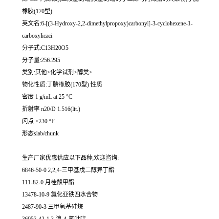
橡胶(170型)
英文名:6-[(3-Hydroxy-2,2-dimethylpropoxy)carbonyl]-3-cyclohexene-1-
carboxylicaci
分子式:C13H20O5
分子量:256.295
类别:其他>化学试剂>醇类>
物化性质:丁腈橡胶(170型) 性质
密度 1 g/mL at 25 °C
折射率 n20/D 1.516(lit.)
闪点 >230 °F
形态slab/chunk
生产厂家优惠供应以下品种,欢迎咨询:
6846-50-0 2,2,4-三甲基戊二醇异丁酯
111-82-0 月桂酸甲酯
13478-10-9 氯化亚铁四水合物
2487-90-3 三甲氧基硅烷