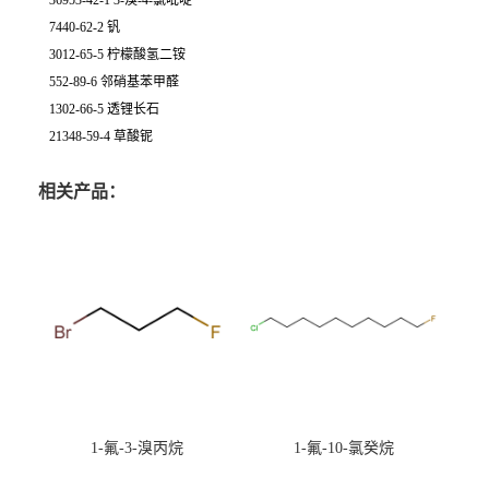
36953-42-1 3-溴-4-氯吡啶
7440-62-2 钒
3012-65-5 柠檬酸氢二铵
552-89-6 邻硝基苯甲醛
1302-66-5 透锂长石
21348-59-4 草酸铌
相关产品：
1-氟-3-溴丙烷
1-氟-10-氯癸烷