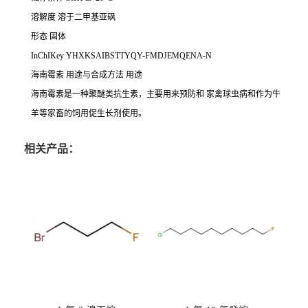
溶解度 溶于二甲基亚砜
形态 固体
InChIKey YHXKSAIBSTTYQY-FMDJEMQENA-N
海南霉素 用途与合成方法 用途
海
南霉素是一种聚醚类抗生素，主要用来预防和 家禽球虫病和作为牛
羊等家畜的饲用促生长剂使用。
相关产品：