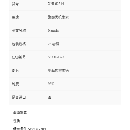
XHL62514
货号
用途
聚醚类抗生素
Narasin
英文名称
包装规格
25kg/袋
58331-17-2
CAS编号
别名
甲基盐霉素钠
98%
纯度
是否进口
否
海南霉素
性质
储存条件 Store at -20°C