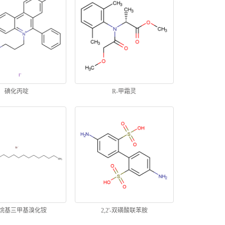
碘化丙啶
R-甲霜灵
烷基三甲基溴化铵
2,2'-双磺酸联苯胺