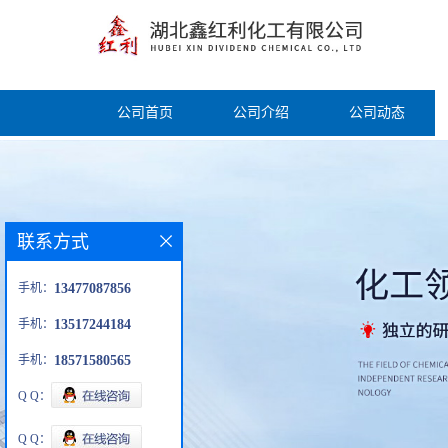
公司首页
公司介绍
公司动态
联系方式
手机：
13477087856
手机：
13517244184
手机：
18571580565
Q Q：
Q Q：