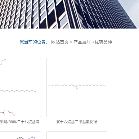
您当前的位置：
网站首页
>
产品展厅
>
优势品种
醚-2000-二十八烷基磷
双十六烷基二甲基氯化铵
脂酰乙醇胺