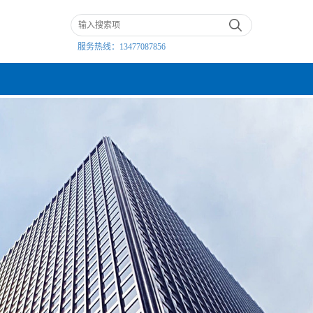
服务热线：
13477087856