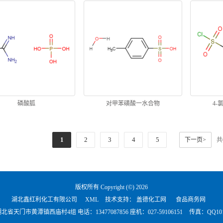
磷酸胍
对甲苯磺酸一水合物
4-
1
2
3
4
5
下一页>
共
版权所有 Copyright (©) 2026
湖北鑫红利化工有限公司
XML
技术支持：
盖德化工网
食品商务网
北省天门市黄潭镇西庙村4组 电话：
13477087856 座机：027-59106151
传真：QQ1018