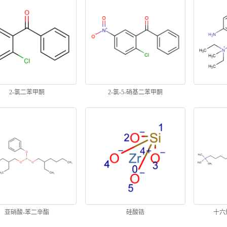
2-氯二苯甲酮
2-氯-5-硝基二苯甲酮
亚硝酸-苯二辛酯
硅酸锆
十六