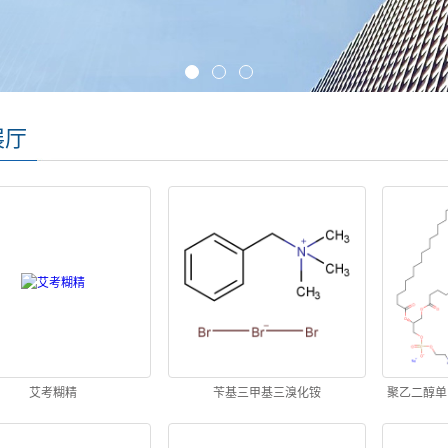
展厅
艾考糊精
苄基三甲基三溴化铵
聚乙二醇单甲