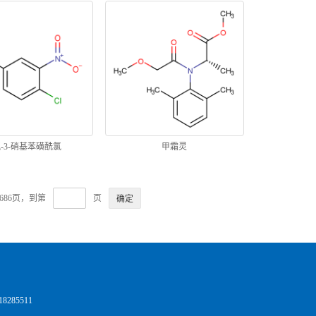
氯-3-硝基苯磺酰氯
甲霜灵
686页，到第
页
285511