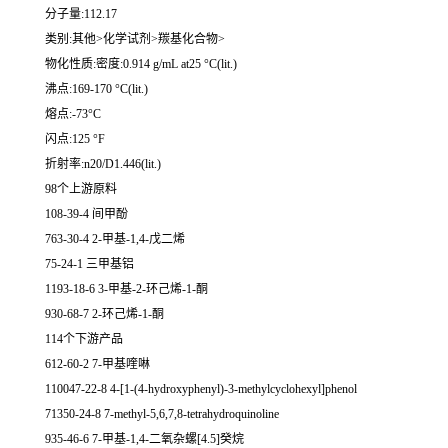
分子量:112.17
类别:其他>化学试剂>羰基化合物>
物化性质:密度:0.914 g/mL at25 °C(lit.)
沸点:169-170 °C(lit.)
熔点:-73°C
闪点:125 °F
折射率:n20/D1.446(lit.)
98个上游原料
108-39-4 间甲酚
763-30-4 2-甲基-1,4-戊二烯
75-24-1 三甲基铝
1193-18-6 3-甲基-2-环己烯-1-酮
930-68-7 2-环己烯-1-酮
114个下游产品
612-60-2 7-甲基喹啉
110047-22-8 4-[1-(4-hydroxyphenyl)-3-methylcyclohexyl]phenol
71350-24-8 7-methyl-5,6,7,8-tetrahydroquinoline
935-46-6 7-甲基-1,4-二氧杂螺[4.5]癸烷