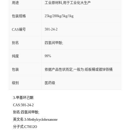
用途
工业原材料,用于工业化大生产
25kg/200kg/5kg/1kg
包装规格
591-24-2
CAS编号
别名
四氢间甲酚;
99%
纯度
包装
依据产品性状而定,一般为:纸板桶或镀锌铁桶
级别
医药级
3-甲基环己酮
CAS:591-24-2
别名:四氢间甲酚;
英文名:3-Methylcyclohexanone
分子式:C7H12O