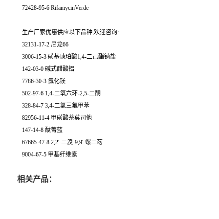
72428-95-6 RifamycinVerde
生产厂家优惠供应以下品种,欢迎咨询:
32131-17-2 尼龙66
3006-15-3 磺基琥珀酸1,4-二己酯钠盐
142-03-0 碱式醋酸铝
7786-30-3 氯化镁
502-97-6 1,4-二氧六环-2,5-二酮
328-84-7 3,4-二氯三氟甲苯
82956-11-4 甲磺酸萘莫司他
147-14-8 酞菁蓝
67665-47-8 2,2'-二溴-9,9'-螺二芴
9004-67-5 甲基纤维素
相关产品：