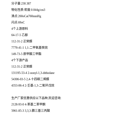
分子量:230.387
物化性质:密度:0.844g/cm3
沸点:260oCat760mmHg
闪点:69oC
4个上游原料
64-17-5 乙醇
112-31-2 正癸醛
7779-41-1 1,1-二甲氧基癸烷
149-73-5 原甲酸三甲酯
4个下游产品
112-31-2 正癸醛
131195-53-4 2-nonyl-1,3-dithiolane
54306-03-5 2,4-十四碳二烯醛
4353-06-4 2-壬基-1,3-二氧环戊烷
生产厂家优惠供应以下品种,欢迎咨询:
2128-93-0 4-苯基二苯甲酮
5961-85-3 3,3,3-膦三基三丙酸