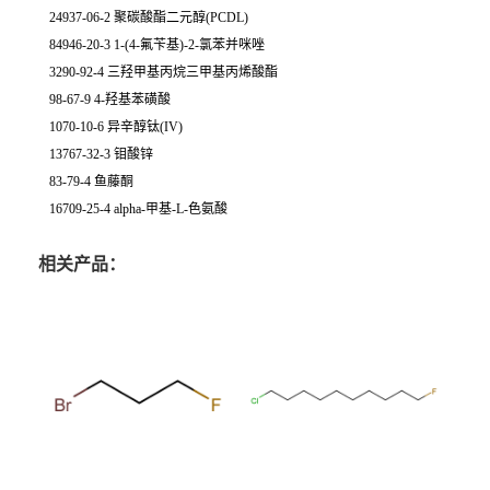
24937-06-2 聚碳酸酯二元醇(PCDL)
84946-20-3 1-(4-氟苄基)-2-氯苯并咪唑
3290-92-4 三羟甲基丙烷三甲基丙烯酸酯
98-67-9 4-羟基苯磺酸
1070-10-6 异辛醇钛(IV)
13767-32-3 钼酸锌
83-79-4 鱼藤酮
16709-25-4 alpha-甲基-L-色氨酸
相关产品：