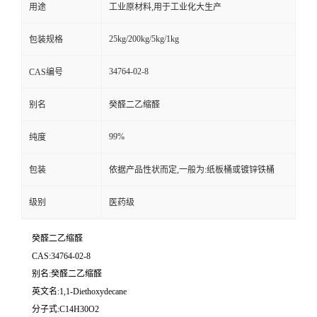
用途
工业原材料,用于工业化大生产
25kg/200kg/5kg/1kg
包装规格
34764-02-8
CAS编号
别名
癸醛二乙缩醛
99%
纯度
包装
依据产品性状而定,一般为:纸板桶或镀锌铁桶
级别
医药级
癸醛二乙缩醛
CAS:34764-02-8
别名:癸醛二乙缩醛
英文名:1,1-Diethoxydecane
分子式:C14H30O2