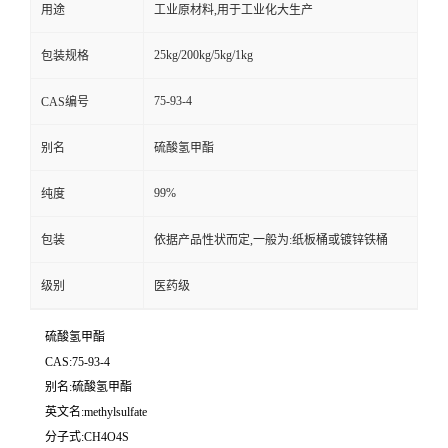
用途
工业原材料,用于工业化大生产
25kg/200kg/5kg/1kg
包装规格
75-93-4
CAS编号
别名
硫酸氢甲酯
99%
纯度
包装
依据产品性状而定,一般为:纸板桶或镀锌铁桶
级别
医药级
硫酸氢甲酯
CAS:75-93-4
别名:硫酸氢甲酯
英文名:methylsulfate
分子式:CH4O4S