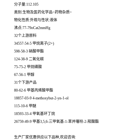
分子量:112.105
类别:生物及医药化学品>药物杂质>
物化性质:外观与性状:液体
沸点:77-79oCat2mmHg
32个上游原料
34557-54-5 甲烷离子(2+)
598-58-3 硝酸甲酯
124-38-9 二氧化碳
75-75-2 甲烷磺酸
67-56-1 甲醇
31个下游产品
80-62-6 甲基丙烯酸甲酯
18857-03-9 4-methoxybut-2-yn-1-ol
115-10-6 甲醚
18593-33-4 甲氧基环丁烷
26759-49-9 甲基3,5,6-三甲氧基-1-苯并噻吩-2-羧酸酯
生产厂家优惠供应以下品种,欢迎咨询: