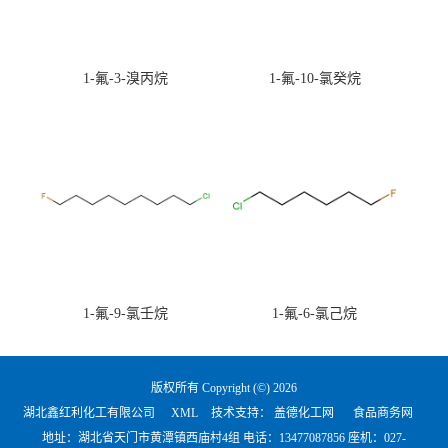
1-氟-3-溴丙烷
1-氟-10-氯癸烷
1-氟-9-氯壬烷
1-氟-6-氯己烷
版权所有 Copyright (©) 2026
湖北鑫红利化工有限公司
XML
技术支持：
盖德化工网
食品商务网
地址：湖北省天门市黄潭镇西庙村4组 电话：
13477087856 座机：027-