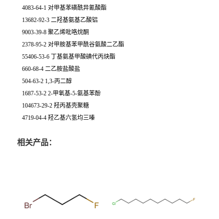
4083-64-1 对甲基苯磺酰异氰酸酯
13682-92-3 二羟基氨基乙酸铝
9003-39-8 聚乙烯吡咯烷酮
2378-95-2 对甲胺基苯甲酰谷氨酸二乙酯
55406-53-6 丁基氨基甲酸碘代丙炔酯
660-68-4 二乙胺盐酸盐
504-63-2 1,3-丙二醇
1687-53-2 2-甲氧基-5-氨基苯酚
104673-29-2 羟丙基壳聚糖
4719-04-4 羟乙基六氢均三嗪
相关产品：