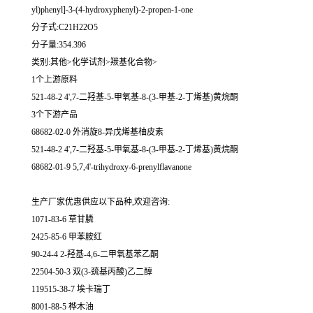
yl)phenyl]-3-(4-hydroxyphenyl)-2-propen-1-one
分子式:C21H22O5
分子量:354.396
类别:其他>化学试剂>羰基化合物>
1个上游原料
521-48-2 4',7-二羟基-5-甲氧基-8-(3-甲基-2-丁烯基)黄烷酮
3个下游产品
68682-02-0 外消旋8-异戊烯基柚皮素
521-48-2 4',7-二羟基-5-甲氧基-8-(3-甲基-2-丁烯基)黄烷酮
68682-01-9 5,7,4'-trihydroxy-6-prenylflavanone
生产厂家优惠供应以下品种,欢迎咨询:
1071-83-6 草甘膦
2425-85-6 甲苯胺红
90-24-4 2-羟基-4,6-二甲氧基苯乙酮
22504-50-3 双(3-巯基丙酸)乙二醇
119515-38-7 埃卡瑞丁
8001-88-5 桦木油