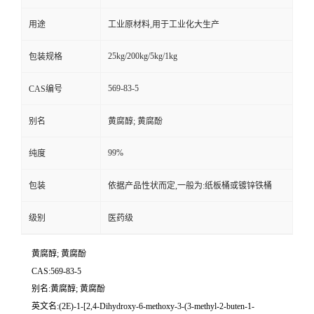
用途
工业原材料,用于工业化大生产
25kg/200kg/5kg/1kg
包装规格
569-83-5
CAS编号
别名
黄腐醇; 黄腐酚
99%
纯度
包装
依据产品性状而定,一般为:纸板桶或镀锌铁桶
级别
医药级
黄腐醇; 黄腐酚
CAS:569-83-5
别名:黄腐醇; 黄腐酚
英文名:(2E)-1-[2,4-Dihydroxy-6-methoxy-3-(3-methyl-2-buten-1-