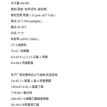
分子量:204.095
类别:其他>化学试剂>卤化物>
物化性质:密度:1.32 g/mL at25 °C(lit.)
沸点:50 °C100 mmHg(lit.)
熔点:49-50°C
闪点:73 °F
折射率:n20/D1.336(lit.)
3个上游原料
79-10-7 丙烯酸
422-05-9 2,2,3,3,3-五氟-1-丙醇
814-68-6 丙烯酰氯
生产厂家优惠供应以下品种,欢迎咨询:
116-82-5 1-氨基-2-溴-4-羟基蒽醌
13054-87-0 DL-2-氨基丁醇
7758-88-5 氟化铈
2494-89-5 4-硫酸乙酯砜基苯胺
501-94-0 对羟基苯乙醇