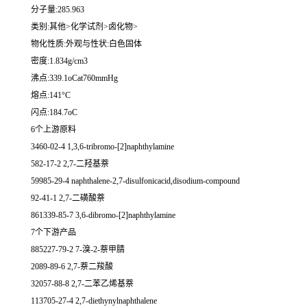
分子量:285.963
类别:其他>化学试剂>卤化物>
物化性质:外观与性状:白色固体
密度:1.834g/cm3
沸点:339.1oCat760mmHg
熔点:141°C
闪点:184.7oC
6个上游原料
3460-02-4 1,3,6-tribromo-[2]naphthylamine
582-17-2 2,7-二羟基萘
59985-29-4 naphthalene-2,7-disulfonicacid,disodium-compound
92-41-1 2,7-二磺酸萘
861339-85-7 3,6-dibromo-[2]naphthylamine
7个下游产品
885227-79-2 7-溴-2-萘甲腈
2089-89-6 2,7-萘二羧酸
32057-88-8 2,7-二苯乙烯基萘
113705-27-4 2,7-diethynylnaphthalene