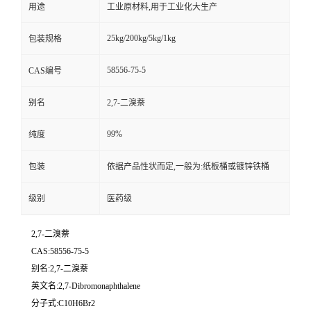
用途
工业原材料,用于工业化大生产
25kg/200kg/5kg/1kg
包装规格
58556-75-5
CAS编号
别名
2,7-二溴萘
99%
纯度
包装
依据产品性状而定,一般为:纸板桶或镀锌铁桶
级别
医药级
2,7-二溴萘
CAS:58556-75-5
别名:2,7-二溴萘
英文名:2,7-Dibromonaphthalene
分子式:C10H6Br2