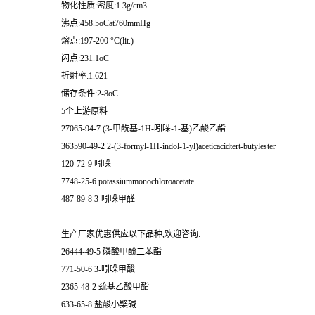
物化性质:密度:1.3g/cm3
沸点:458.5oCat760mmHg
熔点:197-200 °C(lit.)
闪点:231.1oC
折射率:1.621
储存条件:2-8oC
5个上游原料
27065-94-7 (3-甲酰基-1H-吲哚-1-基)乙酸乙酯
363590-49-2 2-(3-formyl-1H-indol-1-yl)aceticacidtert-butylester
120-72-9 吲哚
7748-25-6 potassiummonochloroacetate
487-89-8 3-吲哚甲醛
生产厂家优惠供应以下品种,欢迎咨询:
26444-49-5 磷酸甲酚二苯酯
771-50-6 3-吲哚甲酸
2365-48-2 巯基乙酸甲酯
633-65-8 盐酸小檗碱