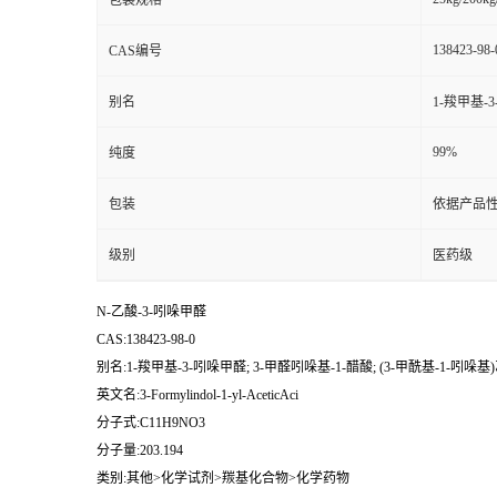
包装规格
138423-98-
CAS编号
别名
1-羧甲基-3
99%
纯度
包装
依据产品性
级别
医药级
N-乙酸-3-吲哚甲醛
CAS:138423-98-0
别名:1-羧甲基-3-吲哚甲醛; 3-甲醛吲哚基-1-醋酸; (3-甲酰基-1-吲哚基)
英文名:3-Formylindol-1-yl-AceticAci
分子式:C11H9NO3
分子量:203.194
类别:其他>化学试剂>羰基化合物>化学药物