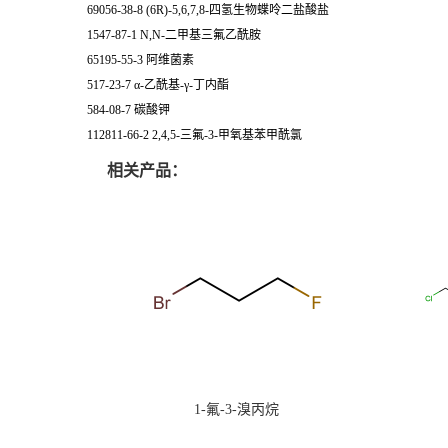
69056-38-8 (6R)-5,6,7,8-四氢生物蝶呤二盐酸盐
1547-87-1 N,N-二甲基三氟乙酰胺
65195-55-3 阿维菌素
517-23-7 α-乙酰基-γ-丁内酯
584-08-7 碳酸钾
112811-66-2 2,4,5-三氟-3-甲氧基苯甲酰氯
相关产品：
1-氟-3-溴丙烷