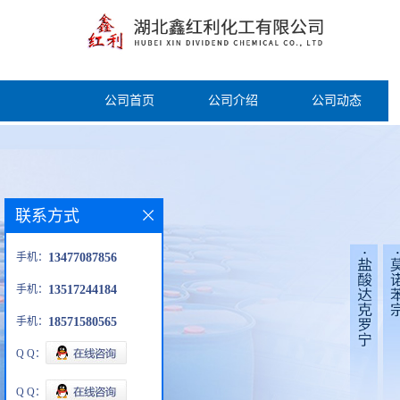
公司首页
公司介绍
公司动态
联系方式
手机：
13477087856
手机：
13517244184
手机：
18571580565
Q Q：
Q Q：