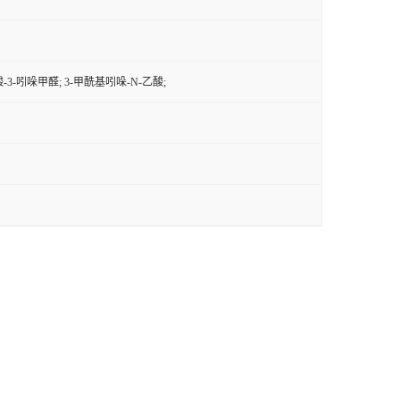
酸-3-吲哚甲醛; 3-甲酰基吲哚-N-乙酸;