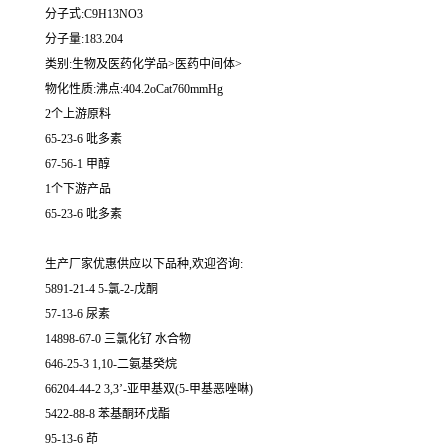
分子式:C9H13NO3
分子量:183.204
类别:生物及医药化学品>医药中间体>
物化性质:沸点:404.2oCat760mmHg
2个上游原料
65-23-6 吡多素
67-56-1 甲醇
1个下游产品
65-23-6 吡多素
生产厂家优惠供应以下品种,欢迎咨询:
5891-21-4 5-氯-2-戊酮
57-13-6 尿素
14898-67-0 三氯化钌 水合物
646-25-3 1,10-二氨基癸烷
66204-44-2 3,3’-亚甲基双(5-甲基恶唑啉)
5422-88-8 苯基酮环戊酯
95-13-6 茚