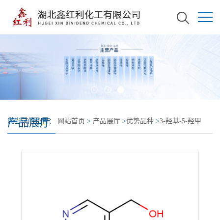
产品展厅
您当前的位置：
网站首页
>
产品展厅
>
优势品种
>
3-羟基-5-羟甲
基-4-甲氧甲基-2-甲基吡啶