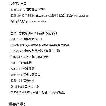
2个下游产品
375815-87-5 酒石酸伐仑克林
1333146-06-7 5,8,14-triazatetracyclo[10.3.1.0(2,11).0(4,9)]hexadeca-
2(11),3,5,7,9-pentaenemesylate
生产厂家优惠供应以下品种,欢迎咨询:
6388-26-7 直接耐晒绿BLL
25629-50-9 3-(2-氯苯基)-5-甲基-4-异恶唑甲酰氯
2378-95-2 对甲胺基苯甲酰谷氨酸二乙酯
5397-31-9 3-(2-乙基己氧基)丙胺
7783-40-6 氟化镁
5289-74-7 蜕皮激素
9064-67-9 猪皮胶原蛋白
3351-86-8 岩藻黄质
96-13-9 2,3-二溴-1-丙醇
52556-42-0 3-烯丙氧基-2-羟基-1-丙磺酸钠盐
相关产品：