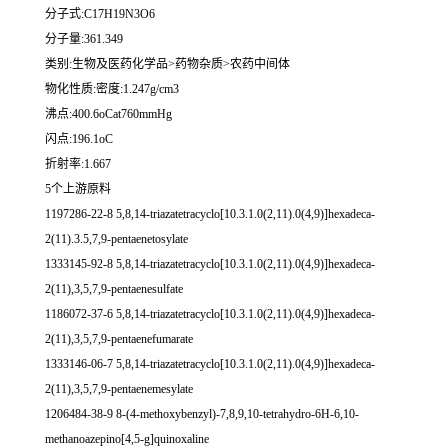
分子式:C17H19N3O6
分子量:361.349
类别:生物及医药化学品>药物杂质>农药中间体
物化性质:密度:1.247g/cm3
沸点:400.6oCat760mmHg
闪点:196.1oC
折射率:1.667
5个上游原料
1197286-22-8 5,8,14-triazatetracyclo[10.3.1.0(2,11).0(4,9)]hexadeca-
2(11).3.5,7,9-pentaenetosylate
1333145-92-8 5,8,14-triazatetracyclo[10.3.1.0(2,11).0(4,9)]hexadeca-
2(11),3,5,7,9-pentaenesulfate
1186072-37-6 5,8,14-triazatetracyclo[10.3.1.0(2,11).0(4,9)]hexadeca-
2(11),3,5,7,9-pentaenefumarate
1333146-06-7 5,8,14-triazatetracyclo[10.3.1.0(2,11).0(4,9)]hexadeca-
2(11),3,5,7,9-pentaenemesylate
1206484-38-9 8-(4-methoxybenzyl)-7,8,9,10-tetrahydro-6H-6,10-
methanoazepino[4,5-g]quinoxaline