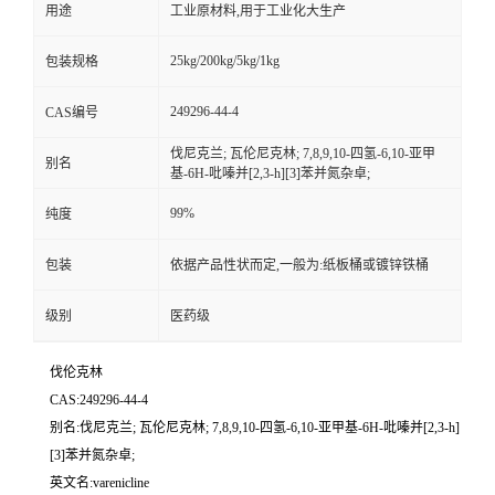
用途
工业原材料,用于工业化大生产
25kg/200kg/5kg/1kg
包装规格
249296-44-4
CAS编号
伐尼克兰; 瓦伦尼克林; 7,8,9,10-四氢-6,10-亚甲
别名
基-6H-吡嗪并[2,3-h][3]苯并氮杂卓;
99%
纯度
包装
依据产品性状而定,一般为:纸板桶或镀锌铁桶
级别
医药级
伐伦克林
CAS:249296-44-4
别名:伐尼克兰; 瓦伦尼克林; 7,8,9,10-四氢-6,10-亚甲基-6H-吡嗪并[2,3-h]
[3]苯并氮杂卓;
英文名:varenicline