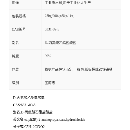
用途
工业原材料,用于工业化大生产
25kg/200kg/5kg/1kg
包装规格
6331-09-5
CAS编号
别名
D-丙氨酸乙酯盐酸盐
99%
纯度
包装
依据产品性状而定,一般为:纸板桶或镀锌铁桶
级别
医药级
D-丙氨酸乙酯盐酸盐
CAS:6331-09-5
别名:D-丙氨酸乙酯盐酸盐
英文名:ethyl(2R)-2-aminopropanoate,hydrochloride
分子式:C5H12ClNO2