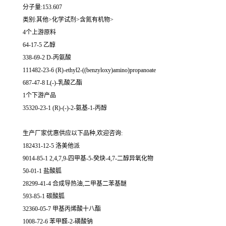
分子量:153.607
类别:其他>化学试剂>含氮有机物>
4个上游原料
64-17-5 乙醇
338-69-2 D-丙氨酸
111482-23-6 (R)-ethyl2-((benzyloxy)amino)propanoate
687-47-8 L(-)-乳酸乙酯
1个下游产品
35320-23-1 (R)-(-)-2-氨基-1-丙醇
生产厂家优惠供应以下品种,欢迎咨询:
182431-12-5 洛美他派
9014-85-1 2,4,7,9-四甲基-5-癸炔-4,7-二醇异氧化物
50-01-1 盐酸胍
28299-41-4 合成导热油,二甲基二苯基醚
593-85-1 碳酸胍
32360-05-7 甲基丙烯酸十八酯
1008-72-6 苯甲醛-2-磺酸钠