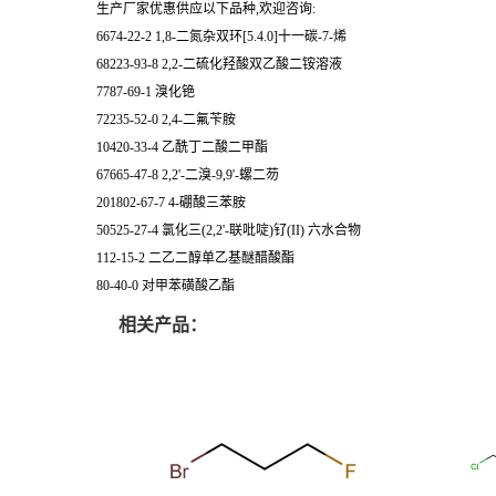
生产厂家优惠供应以下品种,欢迎咨询:
6674-22-2 1,8-二氮杂双环[5.4.0]十一碳-7-烯
68223-93-8 2,2-二硫化羟酸双乙酸二铵溶液
7787-69-1 溴化铯
72235-52-0 2,4-二氟苄胺
10420-33-4 乙酰丁二酸二甲酯
67665-47-8 2,2'-二溴-9,9'-螺二芴
201802-67-7 4-硼酸三苯胺
50525-27-4 氯化三(2,2'-联吡啶)钌(II) 六水合物
112-15-2 二乙二醇单乙基醚醋酸酯
80-40-0 对甲苯磺酸乙酯
相关产品：