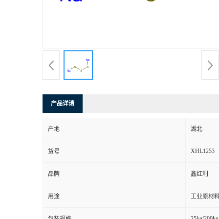
产品详请
产地
湖北
XHL1253
货号
品牌
鑫红利
用途
工业原材料
25kg/200kg