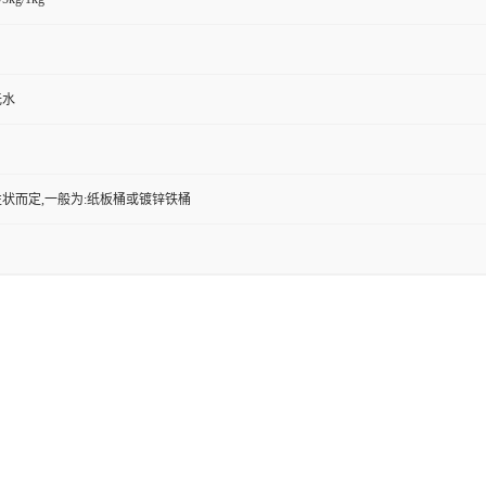
无水
状而定,一般为:纸板桶或镀锌铁桶