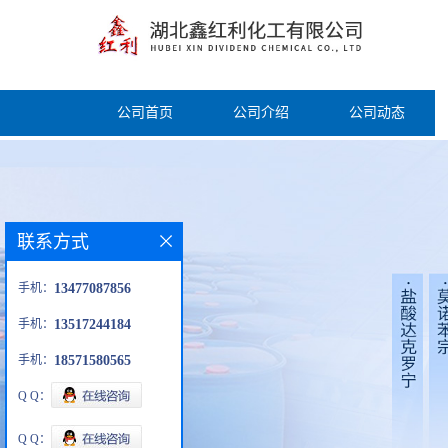
公司首页
公司介绍
公司动态
联系方式
手机：
13477087856
手机：
13517244184
手机：
18571580565
Q Q：
Q Q：