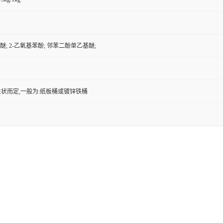
醚; 2-乙氧基苯酚; 邻苯二酚单乙基醚;
状而定,一般为:纸板桶或镀锌铁桶