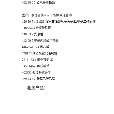
492-88-6 3-乙氧基水杨醛
生产厂家优惠供应以下品种,欢迎咨询:
126-80-7 1,3-双(3-缩水甘油醚氧基丙基)四甲基二硅氧烷
1185-57-5 柠檬酸铁铵
119-53-9 安息香
142-90-5 甲基丙烯酸月桂酯
616-25-1 1-戊烯-3-醇
7491-74-9 乙酰胺吡咯烷酮
26161-33-1 聚季铵盐-37
14593-46-5 叔戊醇钠
402856-42-2 特索芬辛
459-73-4 2-胺基乙酸乙酯
相关产品：