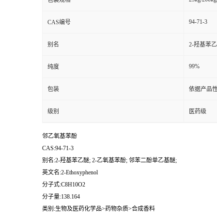
包装规格
94-71-3
CAS编号
别名
2-羟基苯乙
99%
纯度
包装
依据产品性
级别
医药级
邻乙氧基苯酚
CAS:94-71-3
别名:2-羟基苯乙醚; 2-乙氧基苯酚; 邻苯二酚单乙基醚;
英文名:2-Ethoxyphenol
分子式:C8H10O2
分子量:138.164
类别:生物及医药化学品>药物杂质>合成香料