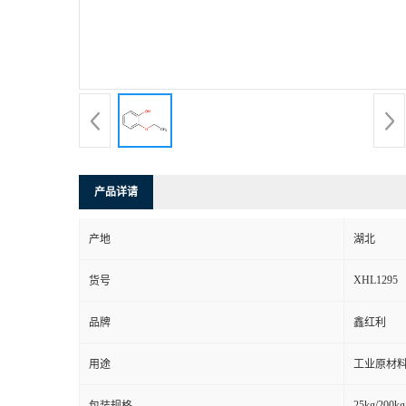
产品详请
产地
湖北
XHL1295
货号
品牌
鑫红利
用途
工业原材料
25kg/200kg