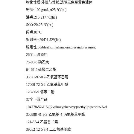
物化性质:外观与性状:透明无色至黄色液体
密度:1.09 g/mL at25 °C(lit.)
沸点:216-217 °C(lit.)
熔点:20-25 °C(lit.)
闪点:91°C
折射率:n20/D1.529(lit.)
稳定性:Stableatnormaltemperaturesandpressures.
26个上游原料
75-03-6 碘乙烷
64-67-5 硫酸二乙酯
33371-97-0 2-乙氧基环己酮
17600-72-5 2-乙氧基苯甲醚
120-80-9 邻苯二酚
37个下游产品
104778-52-1 3-[(2-ethoxyphenoxy)methyl]piperidin-3-ol
350988-41-9 3-乙氧基-4-丙氧基苯甲醛
121-32-4 乙基香兰素
39052-12-5 3,4-二乙氧基苯胺