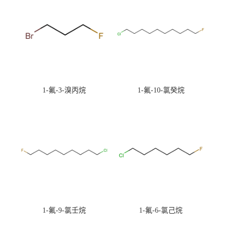
1-氟-3-溴丙烷
1-氟-10-氯癸烷
1-氟-9-氯壬烷
1-氟-6-氯己烷