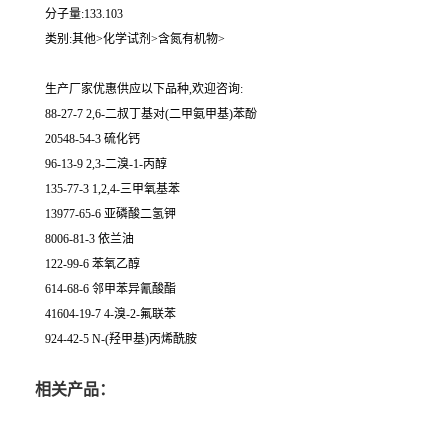
分子量:133.103
类别:其他>化学试剂>含氮有机物>
生产厂家优惠供应以下品种,欢迎咨询:
88-27-7 2,6-二叔丁基对(二甲氨甲基)苯酚
20548-54-3 硫化钙
96-13-9 2,3-二溴-1-丙醇
135-77-3 1,2,4-三甲氧基苯
13977-65-6 亚磷酸二氢钾
8006-81-3 依兰油
122-99-6 苯氧乙醇
614-68-6 邻甲苯异氰酸酯
41604-19-7 4-溴-2-氟联苯
924-42-5 N-(羟甲基)丙烯酰胺
相关产品：