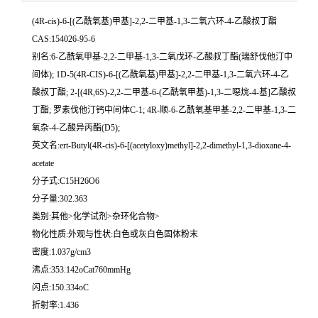
(4R-cis)-6-[(乙酰氧基)甲基]-2,2-二甲基-1,3-二氧六环-4-乙酸叔丁酯
CAS:154026-95-6
别名:6-乙酰氧甲基-2,2-二甲基-1,3-二氧戊环-乙酸叔丁酯(瑞舒伐他汀中
间体); 1D-5(4R-CIS)-6-[(乙酰氧基)甲基]-2,2-二甲基-1,3-二氧六环-4-乙
酸叔丁酯; 2-[(4R,6S)-2,2-二甲基-6-(乙酰氧甲基)-1,3-二噁烷-4-基]乙酸叔
丁酯; 罗素伐他汀钙中间体C-1; 4R-顺-6-乙酰氧基甲基-2,2-二甲基-1,3-二
氧杂-4-乙酸异丙酯(D5);
英文名:ert-Butyl(4R-cis)-6-[(acetyloxy)methyl]-2,2-dimethyl-1,3-dioxane-4-
acetate
分子式:C15H26O6
分子量:302.363
类别:其他>化学试剂>杂环化合物>
物化性质:外观与性状:白色或灰白色固体粉末
密度:1.037g/cm3
沸点:353.142oCat760mmHg
闪点:150.334oC
折射率:1.436