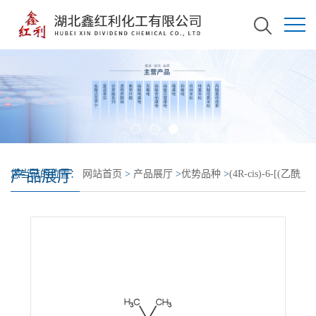
产品展厅
您当前的位置：
网站首页
>
产品展厅
>
优势品种
>
(4R-cis)-6-[(乙酰
氧基)甲基]-2,2-二甲基-1,3-二氧六环-4-乙酸叔丁酯