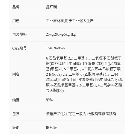
品牌
鑫红利
用途
工业原材料,用于工业化大生产
25kg/200kg/5kg/1kg
包装规格
154026-95-6
CAS编号
6-乙酰氧甲基-2,2-二甲基-1,3-二氧戊环-乙酸叔丁
酯(瑞舒伐他汀中间体); 1D-5(4R-CIS)-6-[(乙酰氧
基)甲基]-2,2-二甲基-1,3-二氧六环-4-乙酸叔丁酯;
别名
2-[(4R,6S)-2,2-二甲基-6-(乙酰氧甲基)-1,3-二噁
烷-4-基]乙酸叔丁酯; 罗素伐他汀钙中间体C-1; 4R-
顺-6-乙酰氧基甲基-2,2-二甲基-1,3-二氧杂-4-乙酸
异丙酯(D5);
99%
纯度
包装
依据产品性状而定,一般为:纸板桶或镀锌铁桶
级别
医药级