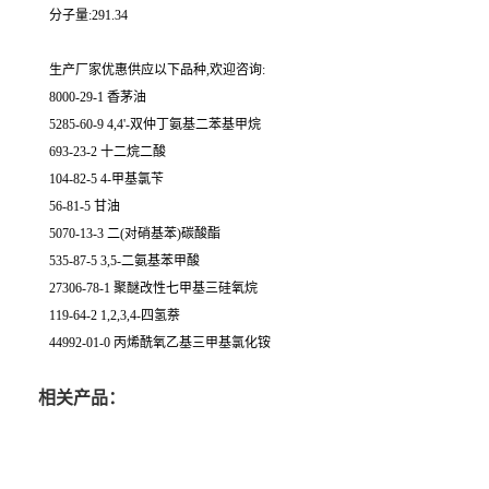
分子量:291.34
生产厂家优惠供应以下品种,欢迎咨询:
8000-29-1 香茅油
5285-60-9 4,4'-双仲丁氨基二苯基甲烷
693-23-2 十二烷二酸
104-82-5 4-甲基氯苄
56-81-5 甘油
5070-13-3 二(对硝基苯)碳酸酯
535-87-5 3,5-二氨基苯甲酸
27306-78-1 聚醚改性七甲基三硅氧烷
119-64-2 1,2,3,4-四氢萘
44992-01-0 丙烯酰氧乙基三甲基氯化铵
相关产品：