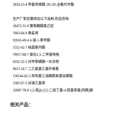
3934-23-4 甲基丙烯酸-1H,1H-全氟代辛酯
生产厂家优惠供应以下品种,欢迎咨询:
18472-51-0 葡萄糖酸氯己定
7683-64-9 角鲨烯
92616-49-4 4-溴-1-萘甲腈
1552-42-7 结晶紫内酯
79917-88-7 氯化1,3-二甲基咪唑
6192-52-5 对甲苯磺酸一水合物
9013-34-7 二乙氨基乙基纤维素
136144-62-2 异丙基三油酸酰氧基钛酸酯
1585-07-5 对溴乙基苯
32687-78-8 1,2-双[β-(3,5-二叔丁基-4-羟基苯基)丙酰]肼
相关产品：