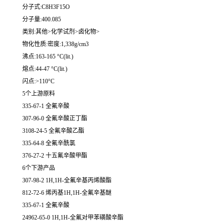
分子式:C8H3F15O
分子量:400.085
类别:其他>化学试剂>卤化物>
物化性质:密度:1,338g/cm3
沸点:163-165 °C(lit.)
熔点:44-47 °C(lit.)
闪点:>110°C
5个上游原料
335-67-1 全氟辛酸
307-96-0 全氟辛酸正丁酯
3108-24-5 全氟辛酸乙酯
335-64-8 全氟辛酰氯
376-27-2 十五氟辛酸甲酯
6个下游产品
307-98-2 1H,1H-全氟辛基丙烯酸酯
812-72-6 烯丙基1H,1H-全氟辛基醚
335-67-1 全氟辛酸
24962-65-0 1H,1H-全氟对甲苯磺酸辛酯