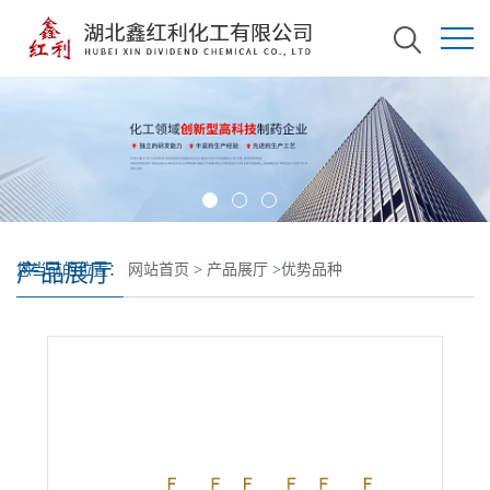
产品展厅
您当前的位置：
网站首页
>
产品展厅
>
优势品种
>
2,2,3,3,4,4,5,5,6,6,7,7,8,8,8-十五氟辛-1-醇