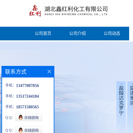
公司首页
公司介绍
公司动态
联系方式
手机：
13477087856
手机：
13517244184
手机：
18571580565
Q Q：
Q Q：