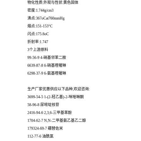
物化性质:外观与性状:黄色固体
密度:1.744g/cm3
沸点:367oCat760mmHg
熔点:151-153°C
闪点:175.8oC
折射率:1.747
3个上游原料
99-56-9 4-硝基邻苯二胺
6639-87-8 6-硝基喹喔啉
6298-37-9 6-氨基喹喔啉
生产厂家优惠供应以下品种,欢迎咨询:
3699-54-5 1-(2-羟乙基)-2-咪唑啉酮
58-96-8 尿嘧啶核苷
2416-94-6 2,3,6-三甲基苯酚
1704-62-7 N,N-二甲基氨乙基乙二醇
179324-69-7 硼替佐米
112-77-6 油酰氯