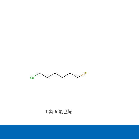
1-氟-6-氯己烷