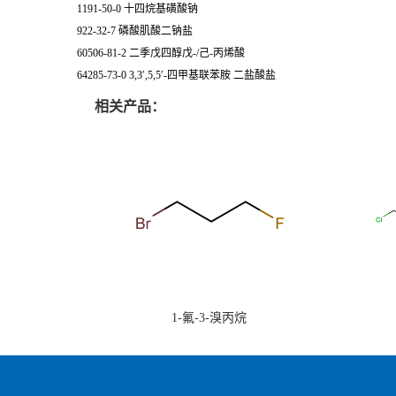
1191-50-0 十四烷基磺酸钠
922-32-7 磷酸肌酸二钠盐
60506-81-2 二季戊四醇戊-/己-丙烯酸
64285-73-0 3,3′,5,5′-四甲基联苯胺 二盐酸盐
相关产品：
1-氟-3-溴丙烷