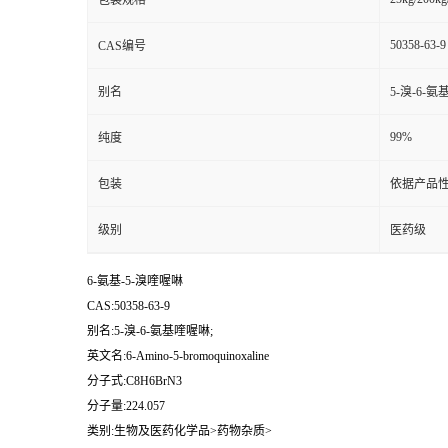
包装规格
50358-63-9
CAS编号
别名
5-溴-6-氨
99%
纯度
包装
依据产品性
级别
医药级
6-氨基-5-溴喹喔啉
CAS:50358-63-9
别名:5-溴-6-氨基喹喔啉;
英文名:6-Amino-5-bromoquinoxaline
分子式:C8H6BrN3
分子量:224.057
类别:生物及医药化学品>药物杂质>