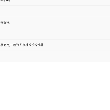
基喹喔啉;
状而定,一般为:纸板桶或镀锌铁桶