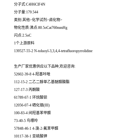
分子式:C4H6ClF4N
分子量:179.544
类别:其他>化学试剂>卤化物>
物化性质:沸点:80.5oCat760mmHg
闪点:2.5oC
1个上游原料
139527-55-2 N-toluoyl-3,3,4,4-tetrafluoropyrrolidine
生产厂家优惠供应以下品种,欢迎咨询:
52602-39-8 4-羟基咔唑
112-15-2 二乙二醇单乙基醚醋酸酯
127-17-3 丙酮酸
61789-67-1 环烷酸钡
12056-07-4 硒化铟(III)
100-83-4 间羟基苯甲醛
73-40-5 鸟嘌呤
57848-46-1 4-溴-2-氟苯甲醛
10117-38-1 亚硫酸钾