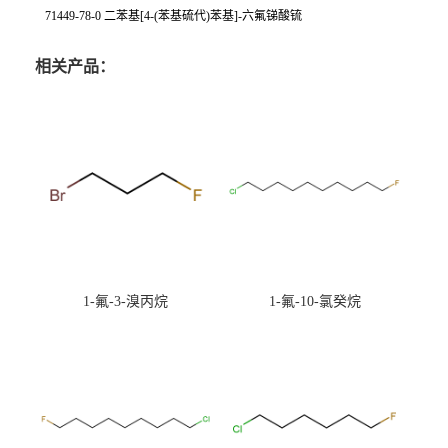
71449-78-0 二苯基[4-(苯基硫代)苯基]-六氟锑酸锍
相关产品：
1-氟-3-溴丙烷
1-氟-10-氯癸烷