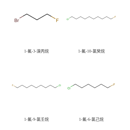
1-氟-3-溴丙烷
1-氟-10-氯癸烷
1-氟-9-氯壬烷
1-氟-6-氯己烷