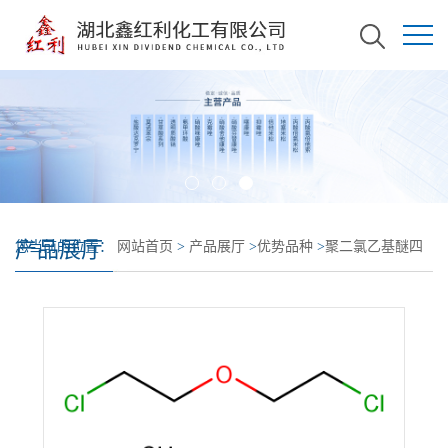
产品展厅
您当前的位置：
网站首页
>
产品展厅
>
优势品种
>
聚二氯乙基醚四
甲基乙二胺