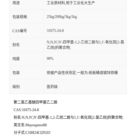
用途
工业原材料,用于工业化大生产
25kg/200kg/5kg/1kg
包装规格
31075-24-8
CAS编号
N,N,N',N'-四甲基-1,2-乙烷二胺与1,1'-氧化双[2-氯
别名
乙烷]的聚合物;
99%
纯度
包装
依据产品性状而定,一般为:纸板桶或镀锌铁桶
级别
医药级
聚二氯乙基醚四甲基乙二胺
CAS:31075-24-8
别名:N,N,N',N'-四甲基-1,2-乙烷二胺与1,1'-氧化双[2-氯乙烷]的聚合物;
英文名:Mayosperse60
分子式:C10H24Cl2N2O