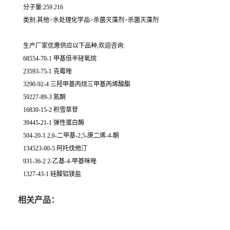
分子量:259.216
类别:其他>水处理化学品>杀菌灭藻剂>杀菌灭藻剂
生产厂家优惠供应以下品种,欢迎咨询:
68554-70-1 甲基倍半硅氧烷
23593-75-1 克霉唑
3290-92-4 三羟甲基丙烷三甲基丙烯酸酯
59227-89-3 氮酮
16830-15-2 积雪草苷
39445-21-1 弹性蛋白酶
504-20-1 2,6-二甲基-2,5-庚二烯-4-酮
134523-00-5 阿托伐他汀
931-36-2 2-乙基-4-甲基咪唑
1327-43-1 硅酸铝镁盐
相关产品：