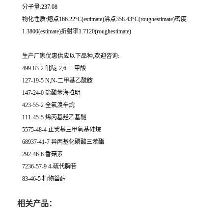
分子量:237.08
物化性质:熔点166.22°C(estimate)沸点358.43°C(roughestimate)密度
1.3800(estimate)折射率1.7120(roughestimate)
生产厂家优惠供应以下品种,欢迎咨询:
499-83-2 吡啶-2,6-二甲酸
127-19-5 N,N-二甲基乙酰胺
147-24-0 盐酸苯海拉明
423-55-2 全氟溴辛烷
111-45-5 烯丙基羟乙基醚
5575-48-4 正癸基三甲氧基硅烷
68937-41-7 异丙基化磷酸三苯酯
292-46-6 香菇素
7236-57-9 4-硫代胸苷
83-46-5 植物甾醇
相关产品：