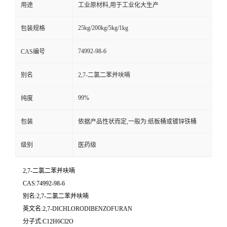
用途
工业原材料,用于工业化大生产
25kg/200kg/5kg/1kg
包装规格
74992-98-6
CAS编号
别名
2,7-二氯二苯并呋喃
99%
纯度
包装
依据产品性状而定,一般为:纸板桶或镀锌铁桶
级别
医药级
2,7-二氯二苯并呋喃
CAS:74992-98-6
别名:2,7-二氯二苯并呋喃
英文名:2,7-DICHLORODIBENZOFURAN
分子式:C12H6Cl2O