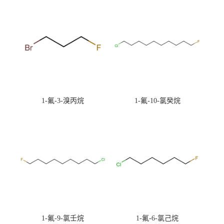
1-氟-3-溴丙烷
1-氟-10-氯癸烷
1-氟-9-氯壬烷
1-氟-6-氯己烷