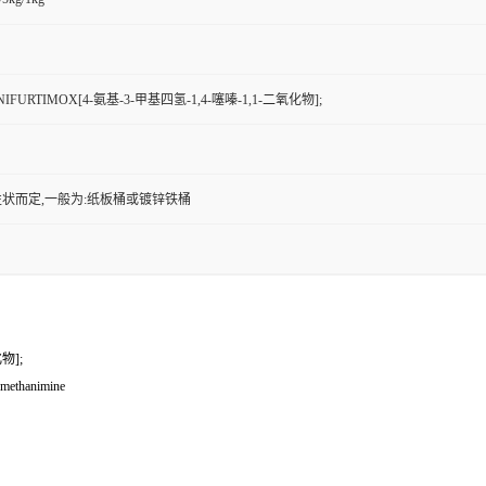
IFURTIMOX[4-氨基-3-甲基四氢-1,4-噻嗪-1,1-二氧化物];
状而定,一般为:纸板桶或镀锌铁桶
物];
)methanimine