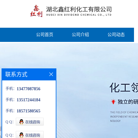
公司首页
公司介绍
公司动态
联系方式
手机：
13477087856
手机：
13517244184
手机：
18571580565
Q Q：
Q Q：