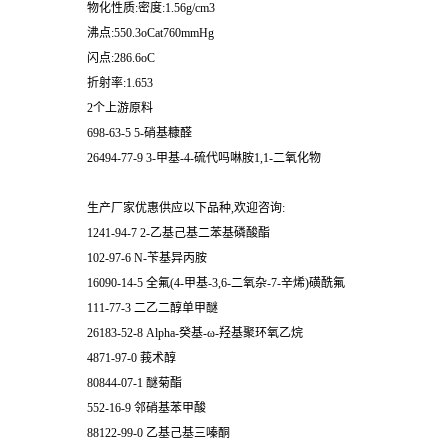
物化性质:密度:1.56g/cm3
沸点:550.3oCat760mmHg
闪点:286.6oC
折射率:1.653
2个上游原料
698-63-5 5-硝基糠醛
26494-77-9 3-甲基-4-硫代吗啉胺1,1-二氧化物
生产厂家优惠供应以下品种,欢迎咨询:
1241-94-7 2-乙基己基二苯基磷酸酯
102-97-6 N-苄基异丙胺
16090-14-5 全氟(4-甲基-3,6-二氧杂-7-辛烯)磺酰氟
111-77-3 二乙二醇单甲醚
26183-52-8 Alpha-癸基-ω-羟基聚环氧乙烷
4871-97-0 莪术醇
80844-07-1 醚菊酯
552-16-9 邻硝基苯甲酸
88122-99-0 乙基己基三嗪酮