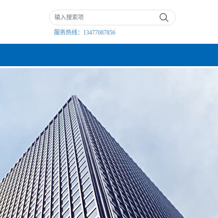
服务热线：
13477087856