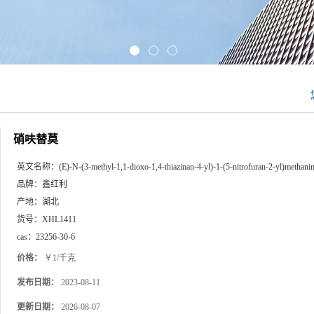
硝呋替莫
英文名称：
(E)-N-(3-methyl-1,1-dioxo-1,4-thiazinan-4-yl)-1-(5-nitrofuran-2-yl)methani
品牌：
鑫红利
产地：
湖北
货号：
XHL1411
cas：
23256-30-6
价格：
￥1/千克
发布日期：
2023-08-11
更新日期：
2026-08-07