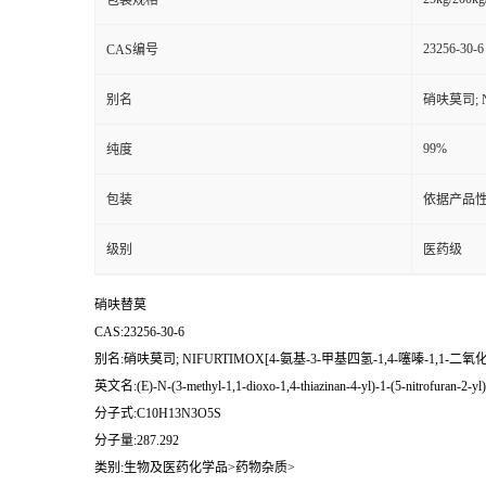
包装规格
23256-30-6
CAS编号
别名
硝呋莫司; N
99%
纯度
包装
依据产品性
级别
医药级
硝呋替莫
CAS:23256-30-6
别名:硝呋莫司; NIFURTIMOX[4-氨基-3-甲基四氢-1,4-噻嗪-1,1-二氧化
英文名:(E)-N-(3-methyl-1,1-dioxo-1,4-thiazinan-4-yl)-1-(5-nitrofuran-2-yl
分子式:C10H13N3O5S
分子量:287.292
类别:生物及医药化学品>药物杂质>