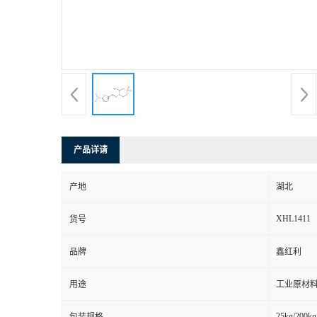
产品详请
产地
湖北
XHL1411
货号
品牌
鑫红利
用途
工业原材料
25kg/200kg