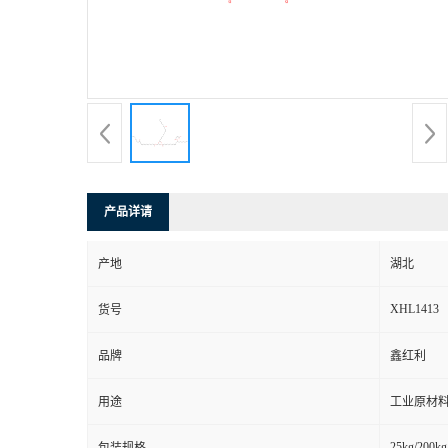
产品详请
产地
湖北
XHL1413
货号
品牌
鑫红利
用途
工业原材料
25kg/200kg