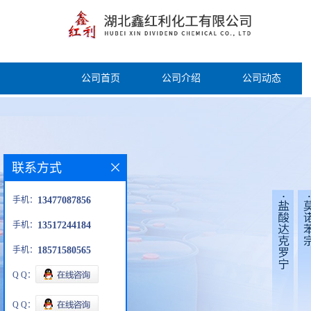
公司首页
公司介绍
公司动态
联系方式
手机：
13477087856
手机：
13517244184
手机：
18571580565
Q Q：
Q Q：