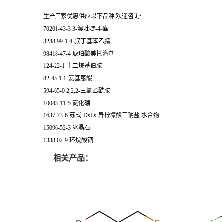
生产厂家优惠供应以下品种,欢迎咨询:
70201-43-3 3-溴吡啶-4-醛
3288-99-1 4-叔丁基苯乙腈
98418-47-4 琥珀酸美托洛尔
124-22-1 十二烷基伯胺
82-45-1 1-氨基蒽醌
594-65-0 2,2,2-三氯乙酰胺
10043-11-5 氮化硼
1637-73-6 苏式-DsLs-异柠檬酸三钠盐 水合物
15096-52-3 冰晶石
1338-02-9 环烷酸铜
相关产品：