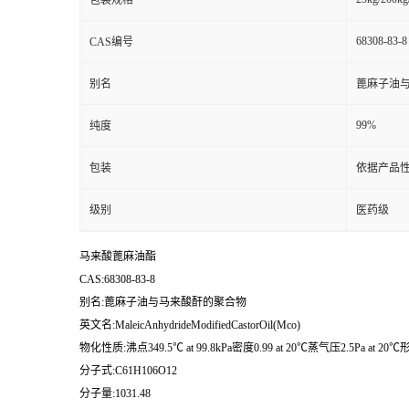
包装规格
68308-83-8
CAS编号
别名
蓖麻子油
99%
纯度
包装
依据产品性
级别
医药级
马来酸蓖麻油酯
CAS:68308-83-8
别名:蓖麻子油与马来酸酐的聚合物
英文名:MaleicAnhydrideModifiedCastorOil(Mco)
物化性质:沸点349.5℃ at 99.8kPa密度0.99 at 20℃蒸气压2.5Pa at 20℃形态Li
分子式:C61H106O12
分子量:1031.48