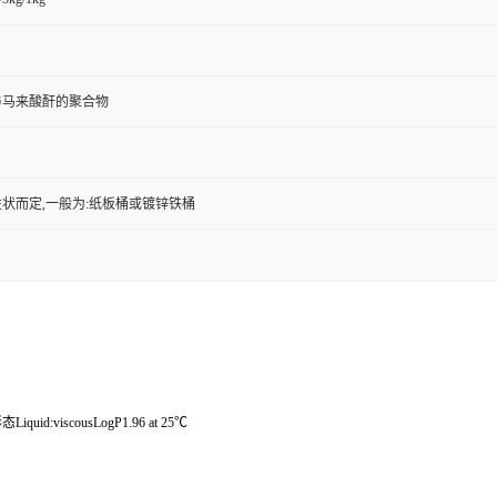
与马来酸酐的聚合物
状而定,一般为:纸板桶或镀锌铁桶
quid:viscousLogP1.96 at 25℃