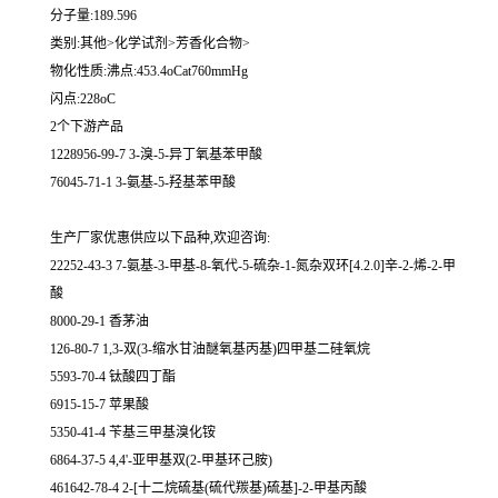
分子量:189.596
类别:其他>化学试剂>芳香化合物>
物化性质:沸点:453.4oCat760mmHg
闪点:228oC
2个下游产品
1228956-99-7 3-溴-5-异丁氧基苯甲酸
76045-71-1 3-氨基-5-羟基苯甲酸
生产厂家优惠供应以下品种,欢迎咨询:
22252-43-3 7-氨基-3-甲基-8-氧代-5-硫杂-1-氮杂双环[4.2.0]辛-2-烯-2-甲
酸
8000-29-1 香茅油
126-80-7 1,3-双(3-缩水甘油醚氧基丙基)四甲基二硅氧烷
5593-70-4 钛酸四丁酯
6915-15-7 苹果酸
5350-41-4 苄基三甲基溴化铵
6864-37-5 4,4'-亚甲基双(2-甲基环己胺)
461642-78-4 2-[十二烷硫基(硫代羰基)硫基]-2-甲基丙酸