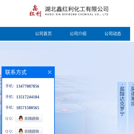
公司首页
公司介绍
公司动态
联系方式
手机：
13477087856
手机：
13517244184
手机：
18571580565
Q Q：
Q Q：