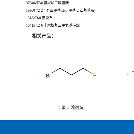
37640-57-6 氰尿酸三聚氰胺
19900-72-2 4,4'-亚甲基双(6-甲基-2-乙基苯胺)
1318-93-0 蒙脱石
16415-12-6 十六烷基三甲氧基硅烷
相关产品：
1-氟-3-溴丙烷