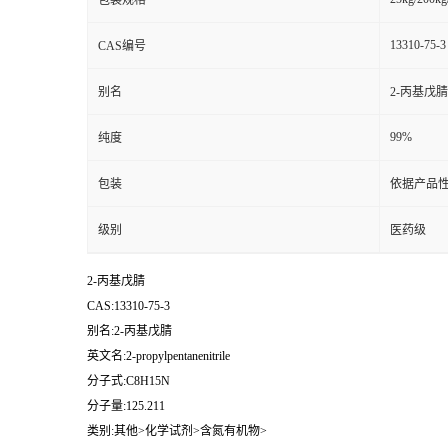
包装规格
13310-75-3
CAS编号
别名
2-丙基戊腈
99%
纯度
包装
依据产品性
级别
医药级
2-丙基戊腈
CAS:13310-75-3
别名:2-丙基戊腈
英文名:2-propylpentanenitrile
分子式:C8H15N
分子量:125.211
类别:其他>化学试剂>含氮有机物>