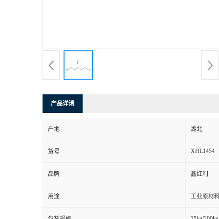
产品详请
产地
湖北
XHL1454
货号
品牌
鑫红利
用途
工业原材料
25kg/200kg