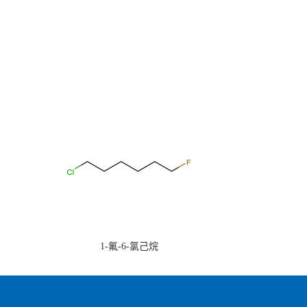
1-氟-6-氯己烷