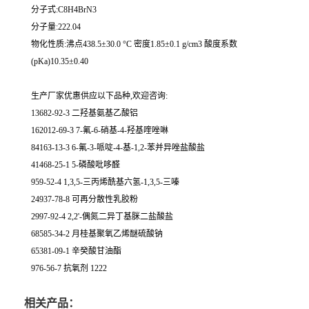
分子式:C8H4BrN3
分子量:222.04
物化性质:沸点438.5±30.0 °C 密度1.85±0.1 g/cm3 酸度系数
(pKa)10.35±0.40
生产厂家优惠供应以下品种,欢迎咨询:
13682-92-3 二羟基氨基乙酸铝
162012-69-3 7-氟-6-硝基-4-羟基喹唑啉
84163-13-3 6-氟-3-哌啶-4-基-1,2-苯并异唑盐酸盐
41468-25-1 5-磷酸吡哆醛
959-52-4 1,3,5-三丙烯酰基六氢-1,3,5-三嗪
24937-78-8 可再分散性乳胶粉
2997-92-4 2,2'-偶氮二异丁基脒二盐酸盐
68585-34-2 月桂基聚氧乙烯醚硫酸钠
65381-09-1 辛癸酸甘油酯
976-56-7 抗氧剂 1222
相关产品：