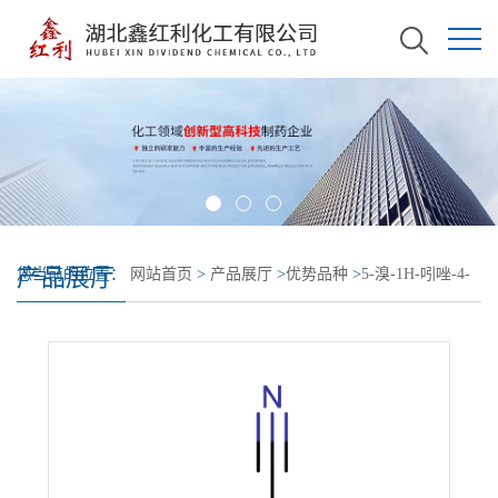
产品展厅
您当前的位置：
网站首页
>
产品展厅
>
优势品种
>
5-溴-1H-吲唑-4-
腈