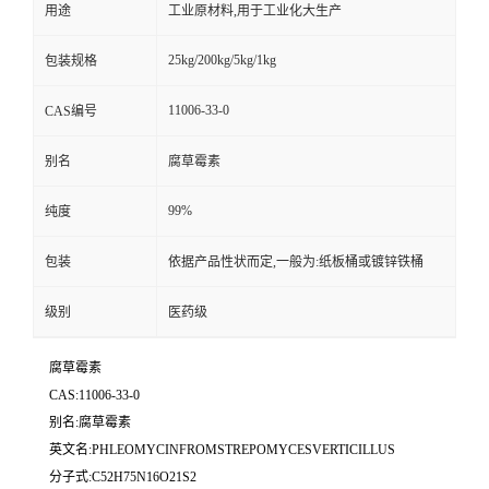
用途
工业原材料,用于工业化大生产
25kg/200kg/5kg/1kg
包装规格
11006-33-0
CAS编号
别名
腐草霉素
99%
纯度
包装
依据产品性状而定,一般为:纸板桶或镀锌铁桶
级别
医药级
腐草霉素
CAS:11006-33-0
别名:腐草霉素
英文名:PHLEOMYCINFROMSTREPOMYCESVERTICILLUS
分子式:C52H75N16O21S2