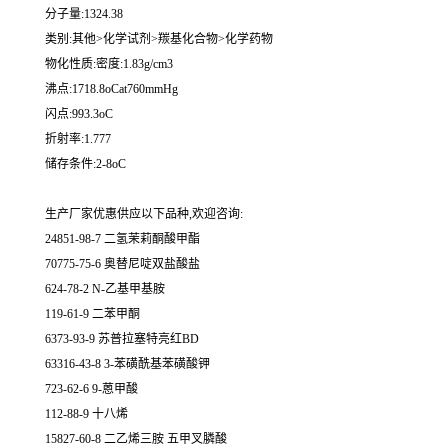
分子量:1324.38
类别:其他>化学试剂>羰基化合物>化学药物
物化性质:密度:1.83g/cm3
沸点:1718.8oCat760mmHg
闪点:993.3oC
折射率:1.777
储存条件:2-8oC
生产厂家优惠供应以下品种,欢迎咨询:
24851-98-7 二氢茉莉酮酸甲酯
70775-75-6 奥替尼啶双盐酸盐
624-78-2 N-乙基甲基胺
119-61-9 二苯甲酮
6373-93-9 苏普拉塞特亮红BD
63316-43-8 3-苯磺酰基苯磺酸钾
723-62-6 9-蒽甲酸
112-88-9 十八烯
15827-60-8 二乙烯三胺 五甲叉膦酸