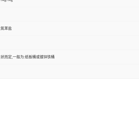
重氮苯盐
状而定,一般为:纸板桶或镀锌铁桶