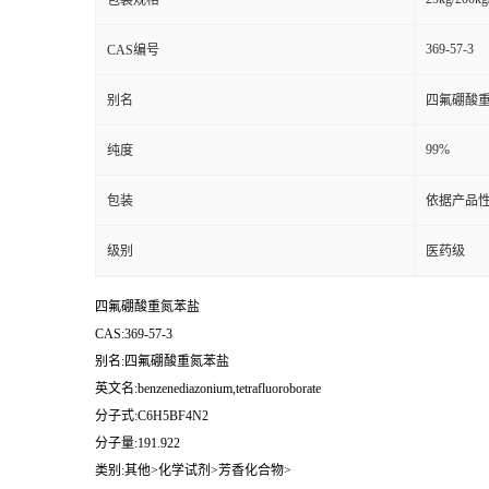
包装规格
369-57-3
CAS编号
别名
四氟硼酸
99%
纯度
包装
依据产品性
级别
医药级
四氟硼酸重氮苯盐
CAS:369-57-3
别名:四氟硼酸重氮苯盐
英文名:benzenediazonium,tetrafluoroborate
分子式:C6H5BF4N2
分子量:191.922
类别:其他>化学试剂>芳香化合物>