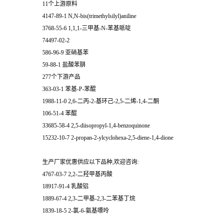
11个上游原料
4147-89-1 N,N-bis(trimethylsilyl)aniline
3768-55-6 1,1,1-三甲基-N-苯基哌啶
74497-02-2
586-96-9 亚硝基苯
59-88-1 盐酸苯肼
277个下游产品
363-03-1 苯基-P-苯醌
1988-11-0 2,6-二丙-2-基环己-2,5-二烯-1,4-二酮
106-51-4 苯醌
33685-58-4 2,5-diisopropyl-1,4-benzoquinone
15232-10-7 2-propan-2-ylcyclohexa-2,5-diene-1,4-dione
生产厂家优惠供应以下品种,欢迎咨询:
4767-03-7 2,2-二羟甲基丙酸
18917-91-4 乳酸铝
1889-67-4 2,3-二甲基-2,3-二苯基丁烷
1839-18-5 2-氯-6-氨基嘌呤