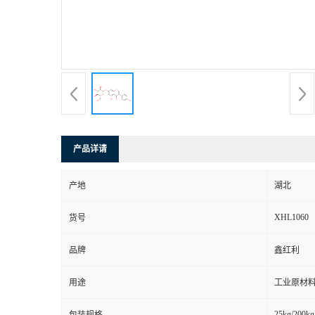
产品详请
产地
湖北
XHL1060
货号
品牌
鑫红利
用途
工业原材料
25kg/200kg