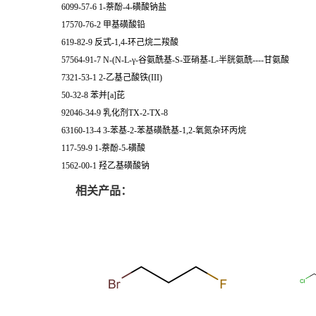
6099-57-6 1-萘酚-4-磺酸钠盐
17570-76-2 甲基磺酸铅
619-82-9 反式-1,4-环己烷二羧酸
57564-91-7 N-(N-L-γ-谷氨酰基-S-亚硝基-L-半胱氨酰----甘氨酸
7321-53-1 2-乙基己酸铁(III)
50-32-8 苯并[a]芘
92046-34-9 乳化剂TX-2-TX-8
63160-13-4 3-苯基-2-苯基磺酰基-1,2-氧氮杂环丙烷
117-59-9 1-萘酚-5-磺酸
1562-00-1 羟乙基磺酸钠
相关产品：