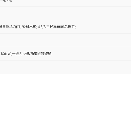
三羟异黄酮-7-糖苷; 染料木甙; 4,5,7-三羟异黄酮-7-糖苷;
状而定,一般为:纸板桶或镀锌铁桶