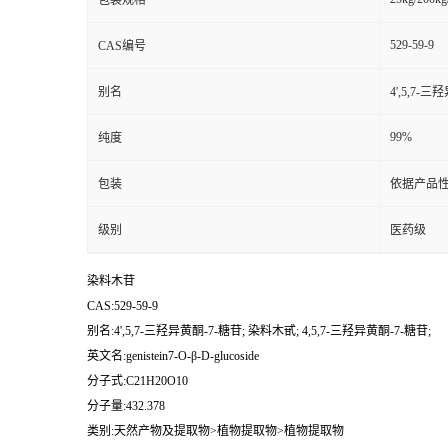
包装规格
529-59-9
CAS编号
别名
4',5,7-
99%
纯度
包装
依据产品性
级别
医药级
染料木苷
CAS:529-59-9
别名:4',5,7-三羟异黄酮-7-糖苷; 染料木甙; 4,5,7-三羟异黄酮-7-糖苷;
英文名:genistein7-O-β-D-glucoside
分子式:C21H20O10
分子量:432.378
类别:天然产物及提取物>植物提取物>植物提取物