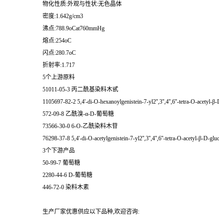
物化性质:外观与性状:无色晶体
密度:1.642g/cm3
沸点:788.9oCat760mmHg
熔点:254oC
闪点:280.7oC
折射率:1.717
5个上游原料
51011-05-3 丙二酰基染料木甙
1105697-82-2 5,4'-di-O-hexanoylgenistein-7-yl2'',3'',4'',6''-tetra-O-acetyl-
572-09-8 乙酰溴-α-D-葡萄糖
73566-30-0 6-O-乙酰染料木苷
76298-37-8 5,4'-di-O-acetylgenistein-7-yl2'',3'',4'',6''-tetra-O-acetyl-β-D-gl
3个下游产品
50-99-7 葡萄糖
2280-44-6 D-葡萄糖
446-72-0 染料木素
生产厂家优惠供应以下品种,欢迎咨询: