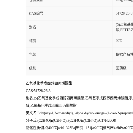
包装规格
51728-26-8
CAS编号
(5)乙氧
别名
酯;PPT
99%
纯度
包装
依据产品性
级别
医药级
乙氧基化季戊四醇四丙烯酸酯
CAS:51728-26-8
别名:(5)乙氧基化季戊四醇四丙烯酸酯;乙氧基季戊四醇四丙烯酸酯;季戊四
醇;乙氧基化季戊四醇四丙烯酸酯
英文名:Poly(oxy-1,2-ethanediyl), .alpha.-hydro-.omega.-(1-oxo-2-propenyl)o
分子式:(C2H4O)n(C2H4O)n(C2H4O)n(C2H4O)nC17H20O8
物化性质:沸点400℃[at101325Pa]密度1.151[at20℃]蒸气压4.6hPaat20℃