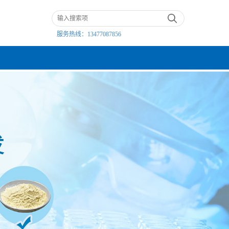
服务热线：
13477087856