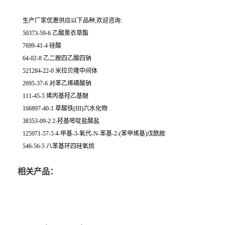
生产厂家优惠供应以下品种,欢迎咨询:
50373-59-6 乙酸熏衣草酯
7699-41-4 硅酸
64-02-8 乙二胺四乙酸四钠
521284-22-0 米拉贝隆中间体
2695-37-6 对苯乙烯磺酸钠
111-45-5 烯丙基羟乙基醚
166897-40-1 草酸铁(III)六水化物
38353-09-2 2-羟基嘧啶盐酸盐
125971-57-5 4-甲基-3-氧代-N-苯基-2-(苯甲烯基)戊酰胺
546-56-5 八苯基环四硅氧烷
相关产品：