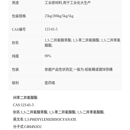
用途
工业原材料,用于工业化大生产
25kg/200kg/5kg/1kg
包装规格
123-61-5
CAS编号
1,3-二异氰酸苯酯; 1,3-苯二异氰酸酯; 1,3-二异苯氰
别名
酸酯;
99%
纯度
包装
依据产品性状而定,一般为:纸板桶或镀锌铁桶
级别
医药级
间苯二异氰酸酯
CAS:123-61-5
别名:1,3-二异氰酸苯酯; 1,3-苯二异氰酸酯; 1,3-二异苯氰酸酯;
英文名:1,3-PHENYLENEDIISOCYANATE
分子式:C8H4N2O2